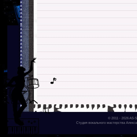
© 2011 - 2026
AS-S
Студия вокального мастерства Алекса