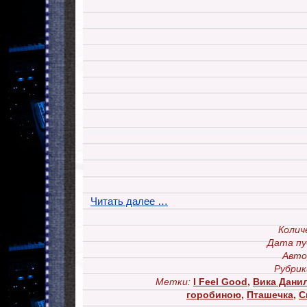
Читать далее …
Колич
Дата пу
Авто
Рубрик
Метки:
I Feel Good
,
Вика Дани
горобиною
,
Пташечка
,
С