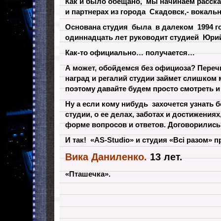
Как и было обещано, мы начинаем расска
и партнерах из города Скадовск,- вокальн
Основана студия была в далеком 1994 го
одиннадцать лет руководит студией Юри
Как-то официально… получается…
А может, обойдемся без официоза? Переч
наград и регалий студии займет слишком 
поэтому давайте будем просто смотреть и
Ну а если кому нибудь захочется узнать 
студии, о ее делах, заботах и достижениях
форме вопросов и ответов. Договорились
И так! «AS-Studio» и студия «Всі разом» 
Вика Даниленко.
13 лет.
«Пташечка».