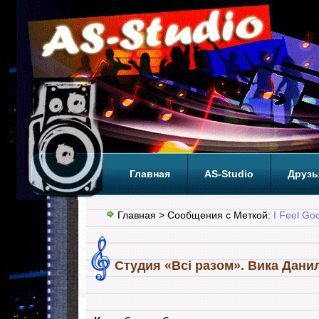
Главная
AS-Studio
Друзь
Теги
ТОП
Главная
> Сообщения с Меткой:
I Feel Go
Студия «Всі разом». Вика Дани