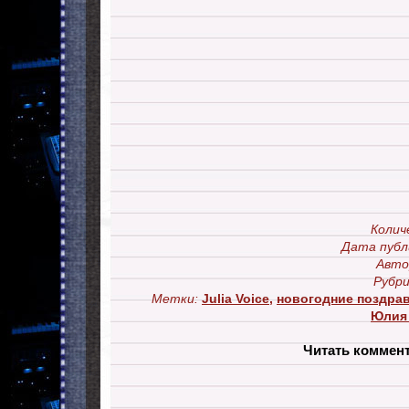
Колич
Дата публ
Авто
Рубри
Метки:
Julia Voice
,
новогодние поздра
Юлия
Читать коммен