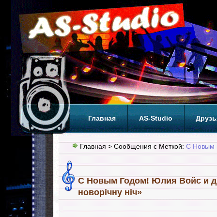
Главная
AS-Studio
Друзь
Теги
ТОП
Главная
> Сообщения с Меткой:
С Новым 
С Новым Годом! Юлия Войс и д
новорічну ніч»