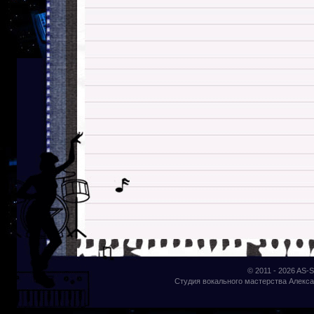
© 2011 - 2026
AS-S
Студия вокального мастерства Алекса