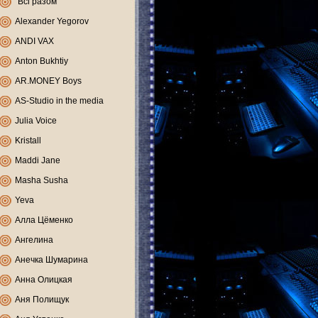
"Всі разом"
Alexander Yegorov
ANDI VAX
Anton Bukhtiy
AR.MONEY Boys
AS-Studio in the media
Julia Voice
Kristall
Maddi Jane
Masha Susha
Yeva
Алла Цёменко
Ангелина
Анечка Шумарина
Анна Олицкая
Аня Полищук