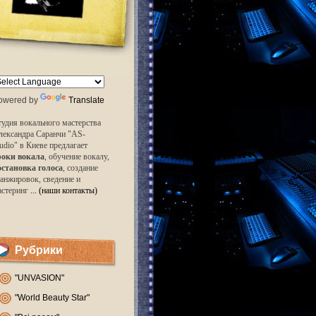
owered by
Translate
удия вокального мастерства
лександра Саранчи "AS-
udio" в Киеве предлагает
роки вокала
, обучение вокалу,
остановка голоса
, создание
анжировок, сведение и
астеринг
... (наши контакты)
Рубрики
"UNVASION"
"World Beauty Star"