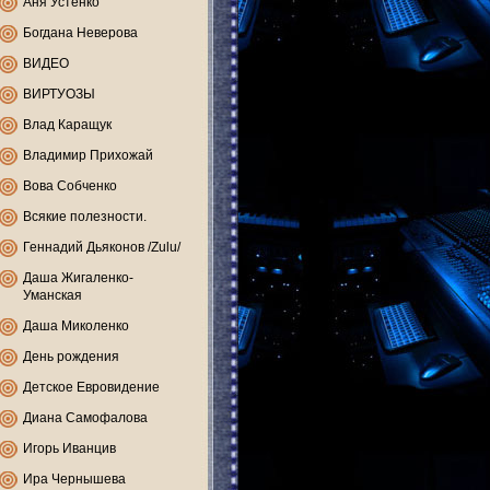
Аня Устенко
Богдана Неверова
ВИДЕО
ВИРТУОЗЫ
Влад Каращук
Владимир Прихожай
Вова Собченко
Всякие полезности.
Геннадий Дьяконов /Zulu/
Даша Жигаленко-
Уманская
Даша Миколенко
День рождения
Детское Евровидение
Диана Самофалова
Игорь Иванцив
Ира Чернышева