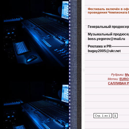
Фестиваль включён в оф
проведения Чемпионата 
Генеральный продюсе
Музыкальный продюсе
boss.yegorov@mail.ru
Реклама и PR————
bugay2005@ukr.net
Рубрики:
Му
Метки:
EURO
САЛЛИВАН 
Стр. 1 из 1
1