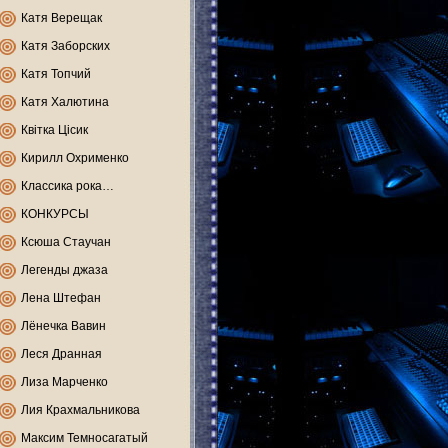
Катя Верещак
Катя Заборских
Катя Топчий
Катя Халютина
Квітка Цісик
Кирилл Охрименко
Классика рока…
КОНКУРСЫ
Ксюша Стаучан
Легенды джаза
Лена Штефан
Лёнечка Вавин
Леся Дранная
Лиза Марченко
Лия Крахмальникова
Максим Темносагатый