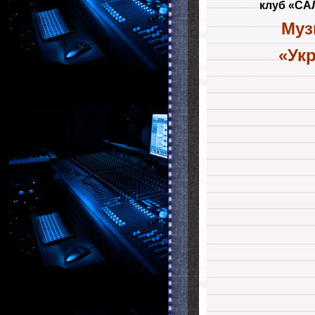
клуб «СА
Муз
«Ук