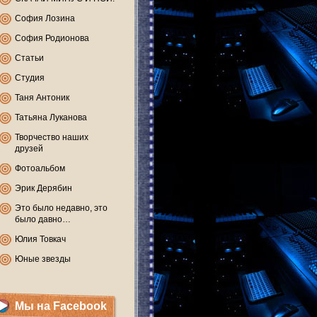
София Лозина
София Родионова
Статьи
Студия
Таня Антоник
Татьяна Луканова
Творчество наших
друзей
Фотоальбом
Эрик Дерябин
Это было недавно, это
было давно…
Юлия Товкач
Юные звезды
Мы на Facebook