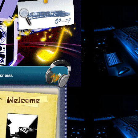
клама