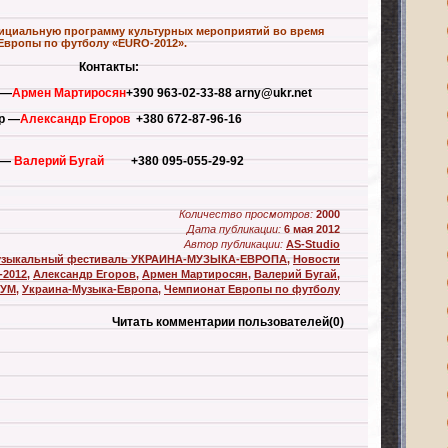
ициальную программу культурных мероприятий во время
Европы по футболу «EURO-2012».
Контакты:
р—
Армен Мартиросян
+390 963-02-33-88
arny@ukr.net
р —
Александр Егоров
+380 672-87-96-16
——
Валерий Бугай
+380 095-055-29-92
Количество просмотров:
2000
Дата публикации:
6 мая 2012
Автор публикации:
AS-Studio
зыкальный фестиваль УКРАИНА-МУЗЫКА-ЕВРОПА
,
Новости
-2012
,
Александр Егоров
,
Армен Мартиросян
,
Валерий Бугай
,
РУМ
,
Украина-Музыка-Европа
,
Чемпионат Европы по футболу
Читать комментарии пользователей
(0)