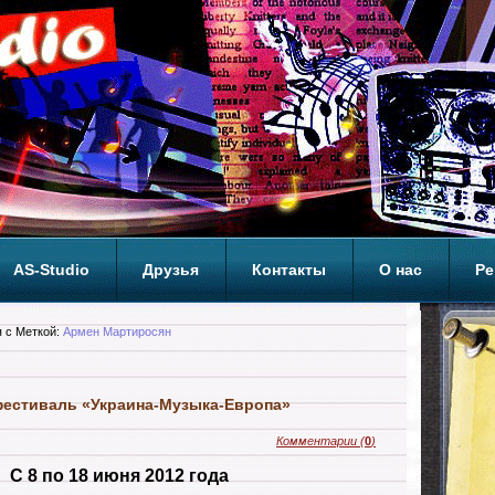
AS-Studio
Друзья
Контакты
О нас
Ре
ОП
 с Меткой:
Армен Мартиросян
естиваль «Украина-Музыка-Европа»
Комментарии
(
0
)
С 8 по 18 июня
2012 года