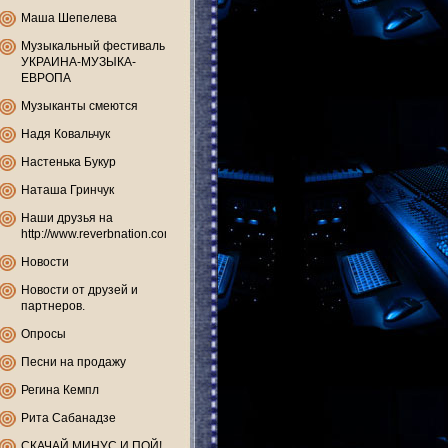
Маша Шепелева
Музыкальный фестиваль
УКРАИНА-МУЗЫКА-
ЕВРОПА
Музыканты смеются
Надя Ковальчук
Настенька Букур
Наташа Гринчук
Наши друзья на
http://www.reverbnation.com
Новости
Новости от друзей и
партнеров.
Опросы
Песни на продажу
Регина Кемпл
Рита Сабанадзе
СКАЧАЙ МИНУС И ПОЙ!