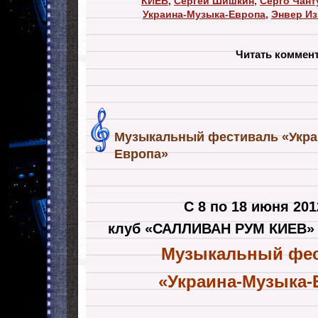
КИЕВ
,
Сергей Шишкин
,
Серго Чант
Украина-Музыка-Европа
,
Энвер И
Читать коммен
Музыкальный фестиваль «Укра
Европа»
С 8 по 18 июня
201
клуб «САЛЛИВАН РУМ КИЕВ» у
Музыкальный фе
«Украина-Музыка-