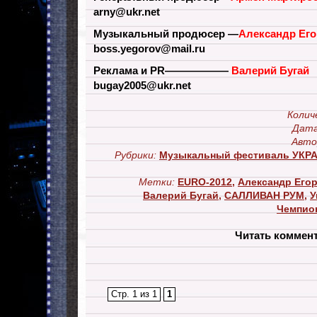
arny@ukr.net
Музыкальный продюсер —
Александр Ег
boss.yegorov@mail.ru
Реклама и PR——————
Валерий Бугай
bugay2005@ukr.net
Колич
Дата
Авто
Рубрики:
Музыкальный фестиваль УК
Метки:
EURO-2012
,
Александр Его
Валерий Бугай
,
САЛЛИВАН РУМ
,
У
Чемпио
Читать коммен
Стр. 1 из 1
1