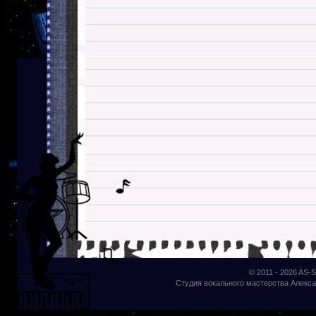
© 2011 - 2026
AS-S
Студия вокального мастерства Алекса