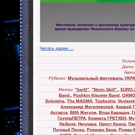
Читать далее …
Колич
Дата 
Авто
Рубрики:
Музыкальный фестиваль УК
Метки:
"berQ"
,
"Nintn Skill".
,
EURO-
Band.
,
Pushkin Klezmer Band
,
QAMO
Solomina
,
The MAGMA
,
Topkestra
,
Vexlarsk
Александр Могилевский
,
Андрей 
Астарта
,
ВИА Жигули
,
Влад Каращук
,
Г
ГруппаПЕТРА
,
Комната ГРЕТХЕН
,
Му
НеДиля
,
Ничлава
,
Орест Криса
,
Па
Полный Песец
,
Ровенко Бенд
,
Роман 