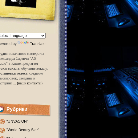
owered by
Translate
удия вокального мастерства
лександра Саранчи "AS-
udio" в Киеве предлагает
роки вокала
, обучение вокалу,
остановка голоса
, создание
анжировок, сведение и
астеринг
... (наши контакты)
Рубрики
"UNVASION"
"World Beauty Star"