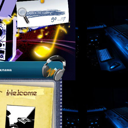
клама