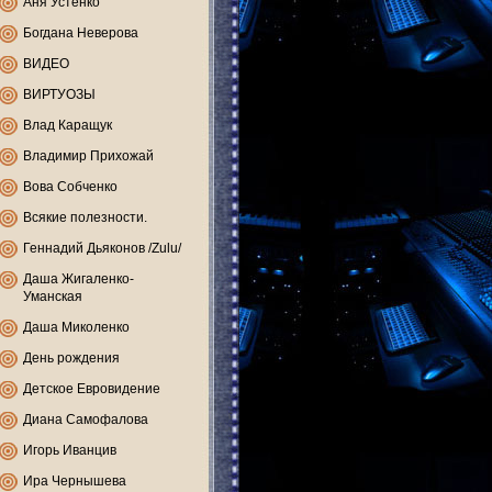
Аня Устенко
Богдана Неверова
ВИДЕО
ВИРТУОЗЫ
Влад Каращук
Владимир Прихожай
Вова Собченко
Всякие полезности.
Геннадий Дьяконов /Zulu/
Даша Жигаленко-
Уманская
Даша Миколенко
День рождения
Детское Евровидение
Диана Самофалова
Игорь Иванцив
Ира Чернышева