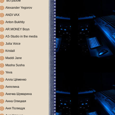
"Всі разом"
Alexander Yegorov
ANDI VAX
Anton Bukhtiy
AR.MONEY Boys
AS-Studio in the media
Julia Voice
Kristall
Maddi Jane
Masha Susha
Yeva
Алла Цёменко
Ангелина
Анечка Шумарина
Анна Олицкая
Аня Полищук