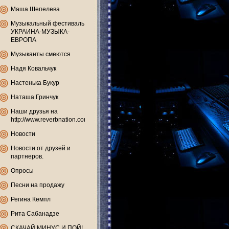
Маша Шепелева
Музыкальный фестиваль
УКРАИНА-МУЗЫКА-
ЕВРОПА
Музыканты смеются
Надя Ковальчук
Настенька Букур
Наташа Гринчук
Наши друзья на
http://www.reverbnation.com
Новости
Новости от друзей и
партнеров.
Опросы
Песни на продажу
Регина Кемпл
Рита Сабанадзе
СКАЧАЙ МИНУС И ПОЙ!