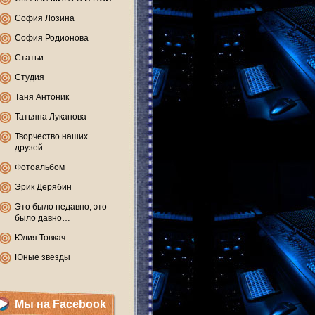
София Лозина
София Родионова
Статьи
Студия
Таня Антоник
Татьяна Луканова
Творчество наших
друзей
Фотоальбом
Эрик Дерябин
Это было недавно, это
было давно…
Юлия Товкач
Юные звезды
Мы на Facebook