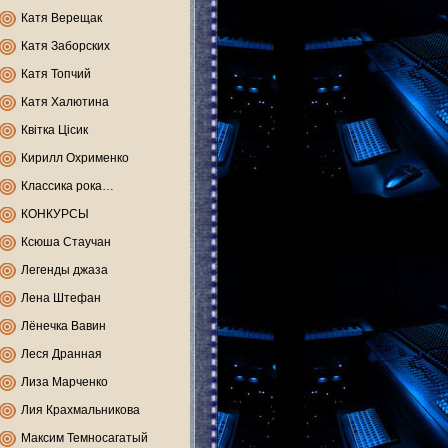
Катя Верещак
Катя Заборских
Катя Топчий
Катя Халютина
Квітка Цісик
Кирилл Охрименко
Классика рока…
КОНКУРСЫ
Ксюша Стаучан
Легенды джаза
Лена Штефан
Лёнечка Вавин
Леся Дранная
Лиза Марченко
Лия Крахмальникова
Максим Темносагатый