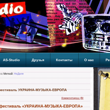
AS-Studio
Друзья
Контакты
О нас
Ре
ОП
 с Меткой:
НеДиля
фестиваль УКРАИНА-МУЗЫКА-ЕВРОПА
Комментарии
(
0
)
 фестиваль «УКРАИНА-МУЗЫКА-ЕВРОПА»