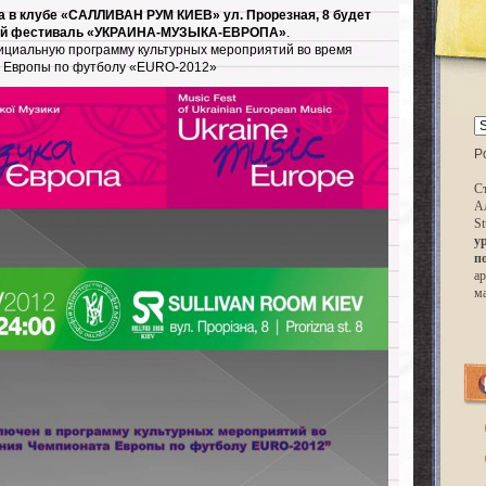
да в клубе «САЛЛИВАН РУМ КИЕВ» ул. Прорезная, 8 будет
ый фестиваль «УКРАИНА-МУЗЫКА-ЕВРОПА»
.
ициальную программу культурных мероприятий во время
 Европы по футболу «EURO-2012»
P
Ст
А
St
у
п
ар
м