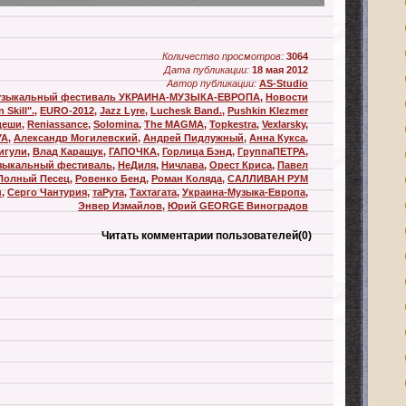
Количество просмотров:
3064
Дата публикации:
18 мая 2012
Автор публикации:
AS-Studio
зыкальный фестиваль УКРАИНА-МУЗЫКА-ЕВРОПА
,
Новости
 Skill".
,
EURO-2012
,
Jazz Lyre
,
Luchesk Band.
,
Pushkin Klezmer
деши
,
Reniassance
,
Solomina
,
The MAGMA
,
Topkestra
,
Vexlarsky
,
YA
,
Александр Могилевский
,
Андрей Пидлужный
,
Анна Кукса
,
игули
,
Влад Каращук
,
ГАПОЧКА
,
Горлица Бэнд
,
ГруппаПЕТРА
,
зыкальный фестиваль
,
НеДиля
,
Ничлава
,
Орест Криса
,
Павел
Полный Песец
,
Ровенко Бенд
,
Роман Коляда
,
САЛЛИВАН РУМ
н
,
Серго Чантурия
,
таРута
,
Тахтагата
,
Украина-Музыка-Европа
,
Энвер Измайлов
,
Юрий GEORGE Виноградов
Читать комментарии пользователей
(0)