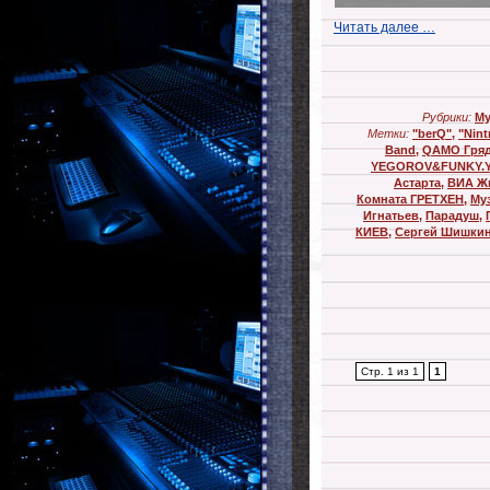
Читать далее …
Рубрики:
Му
Метки:
"berQ"
,
"Nintn
Band
,
QAMO Гря
YEGOROV&FUNKY.
Астарта
,
ВИА Ж
Комната ГРЕТХЕН
,
Му
Игнатьев
,
Парадуш
,
КИЕВ
,
Сергей Шишки
Стр. 1 из 1
1