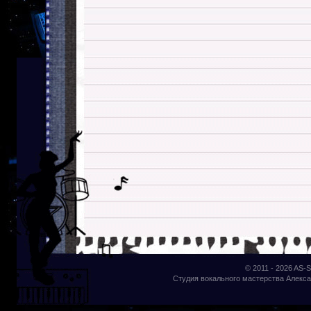
© 2011 - 2026
AS-S
Студия вокального мастерства Алекса