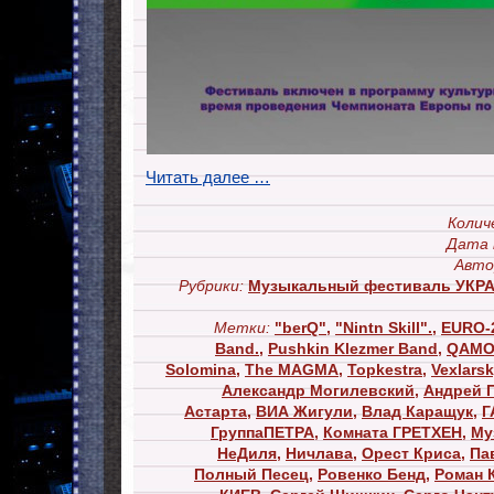
Читать далее …
Колич
Дата 
Авто
Рубрики:
Музыкальный фестиваль УК
Метки:
"berQ"
,
"Nintn Skill".
,
EURO-
Band.
,
Pushkin Klezmer Band
,
QAMO
Solomina
,
The MAGMA
,
Topkestra
,
Vexlarsk
Александр Могилевский
,
Андрей 
Астарта
,
ВИА Жигули
,
Влад Каращук
,
Г
ГруппаПЕТРА
,
Комната ГРЕТХЕН
,
Му
НеДиля
,
Ничлава
,
Орест Криса
,
Па
Полный Песец
,
Ровенко Бенд
,
Роман 