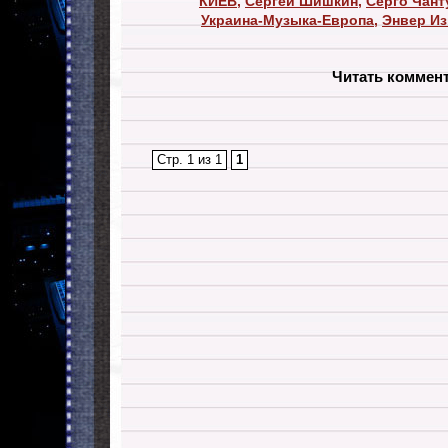
КИЕВ
,
Сергей Шишкин
,
Серго Чант
Украина-Музыка-Европа
,
Энвер И
Читать коммен
Стр. 1 из 1
1