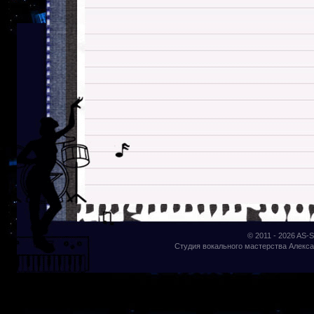
© 2011 - 2026
AS-S
Студия вокального мастерства Алекса