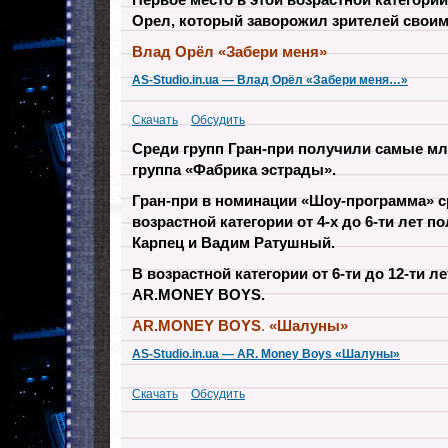
Орел, который заворожил зрителей свои
Влад Орёл «Забери меня»
AS-Studio.in.ua — Влад Орёл «Забери меня…»
Скачать
Обсудить
Среди групп Гран-при получили самые мл
группа «Фабрика эстрады».
Гран-при в номинации «Шоу-программа» с
возрастной категории от 4-х до 6-ти лет 
Карпец и Вадим Ратушный.
В возрастной категории от 6-ти до 12-ти л
AR.MONEY BOYS.
AR.MONEY BOYS
.
«Шалуны»
AS-Studio.in.ua — AR. Money Boys «Шалуны»
Скачать
Обсудить