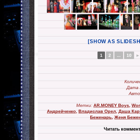
[SHOW AS SLIDES
1
2
...
10
►
Количе
Дата 
Авто
Метки:
AR.MONEY Boys
,
Wor
Андрейченко
,
Владислав Орел
,
Даша Кар
Беженарь
,
Женя Беже
Читать коммен