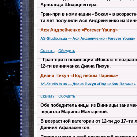
Арнольда Шварцнеггера.
Гран-при в номинации «Вокал» в возрастно
ти лет получили Ася Андрейченко из Вин
Ася Андрейченко «Forever Yaung»
AS-Studio.in.ua — Ася Андрейченко «Forever Young»
Скачать
Обсудить
Гран-при в номинации «Вокал» в возраст
12-ти винничанка Диана Пихун.
Диана Пихун
«Под небом Парижа»
AS-Studio.in.ua — Диана Пихун «Под небом Парижа»
Скачать
Обсудить
Обе победительницы из Винницы занимаю
педагога Марины Мальцевой.
В возрастной категории от 12-ти до 17–ти 
Даниил Афанасенков.
Первое место в этой возрастной категор