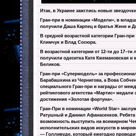
Итак, в Украине зажглись новые звездочки
Гран-при в номинации «Модели», в младш
получили Даша Карпец и братья Женя и Д
В средней возрастной категории Гран-при
Климчук и Влад Сосюра.
В возрастной категории от 12-ти до 17–ти
получили одеситка Катя Кжемановская и
Беликов.
Гран-при «Супермодель» за профессиона
Барабашкина из Чернигова, а Вова Собче
специального Гран-при и награды от меж
рейтингового агентства «Мартис» медали 
достижения «Золотая фортуна».
Гран-При в номинации «World Star» засл
Ратушный и Даниил Афанасенков. Ребята
возможность выступить на всемирном Че
исполнительских видов искусств в миров
— Голливуде, который ежегодно проводи