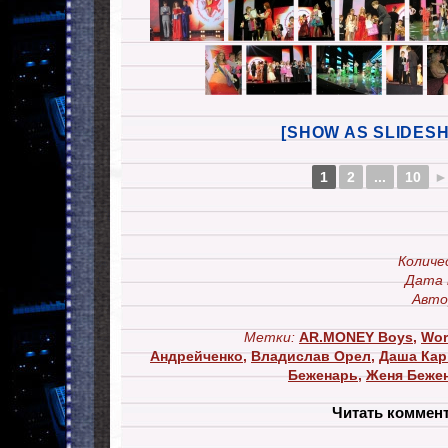
[SHOW AS SLIDES
1
2
...
10
►
Количе
Дата 
Авто
Метки:
AR.MONEY Boys
,
Wor
Андрейченко
,
Владислав Орел
,
Даша Кар
Беженарь
,
Женя Беже
Читать коммен