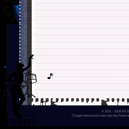
© 2011 - 2026
AS-S
Студия вокального мастерства Алекса