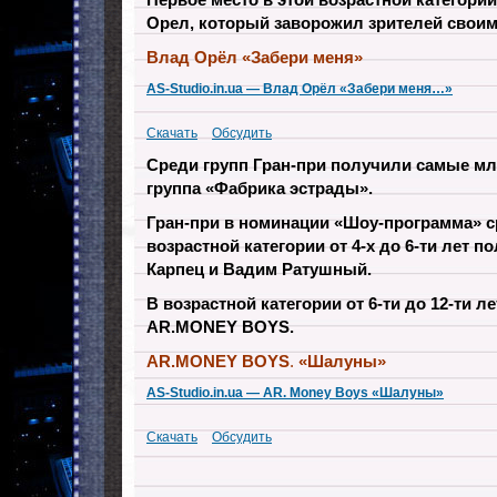
Орел, который заворожил зрителей свои
Влад Орёл «Забери меня»
AS-Studio.in.ua — Влад Орёл «Забери меня…»
Скачать
Обсудить
Среди групп Гран-при получили самые мл
группа «Фабрика эстрады».
Гран-при в номинации «Шоу-программа» с
возрастной категории от 4-х до 6-ти лет 
Карпец и Вадим Ратушный.
В возрастной категории от 6-ти до 12-ти л
AR.MONEY BOYS.
AR.MONEY BOYS
.
«Шалуны»
AS-Studio.in.ua — AR. Money Boys «Шалуны»
Скачать
Обсудить