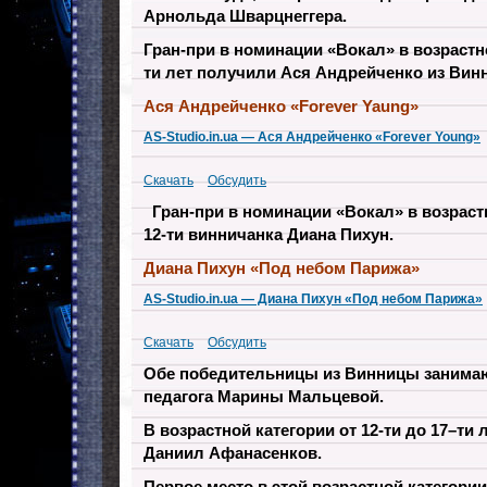
Арнольда Шварцнеггера.
Гран-при в номинации «Вокал» в возрастно
ти лет получили Ася Андрейченко из Вин
Ася Андрейченко «Forever Yaung»
AS-Studio.in.ua — Ася Андрейченко «Forever Young»
Скачать
Обсудить
Гран-при в номинации «Вокал» в возраст
12-ти винничанка Диана Пихун.
Диана Пихун
«Под небом Парижа»
AS-Studio.in.ua — Диана Пихун «Под небом Парижа»
Скачать
Обсудить
Обе победительницы из Винницы занимаю
педагога Марины Мальцевой.
В возрастной категории от 12-ти до 17–ти 
Даниил Афанасенков.
Первое место в этой возрастной категор