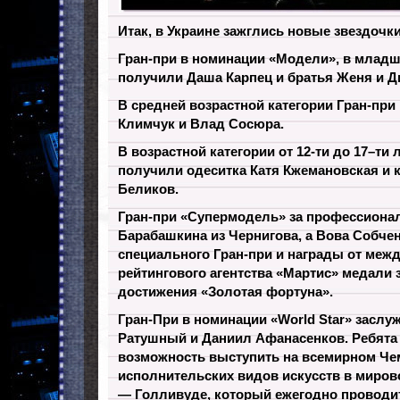
Итак, в Украине зажглись новые звездочки
Гран-при в номинации «Модели», в младш
получили Даша Карпец и братья Женя и Д
В средней возрастной категории Гран-при
Климчук и Влад Сосюра.
В возрастной категории от 12-ти до 17–ти
получили одеситка Катя Кжемановская и
Беликов.
Гран-при «Супермодель» за профессиона
Барабашкина из Чернигова, а Вова Собче
специального Гран-при и награды от меж
рейтингового агентства «Мартис» медали 
достижения «Золотая фортуна».
Гран-При в номинации «World Star» засл
Ратушный и Даниил Афанасенков. Ребята
возможность выступить на всемирном Че
исполнительских видов искусств в миров
— Голливуде, который ежегодно проводи