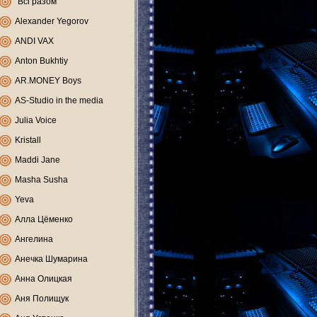
"Всі разом"
Alexander Yegorov
ANDI VAX
Anton Bukhtiy
AR.MONEY Boys
AS-Studio in the media
Julia Voice
Kristall
Maddi Jane
Masha Susha
Yeva
Алла Цёменко
Ангелина
Анечка Шумарина
Анна Олицкая
Аня Полищук