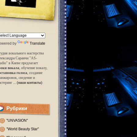
owered by
Translate
удия вокального мастерства
лександра Саранчи "AS-
udio" в Киеве предлагает
роки вокала
, обучение вокалу,
остановка голоса
, создание
анжировок, сведение и
астеринг
... (наши контакты)
Рубрики
"UNVASION"
"World Beauty Star"