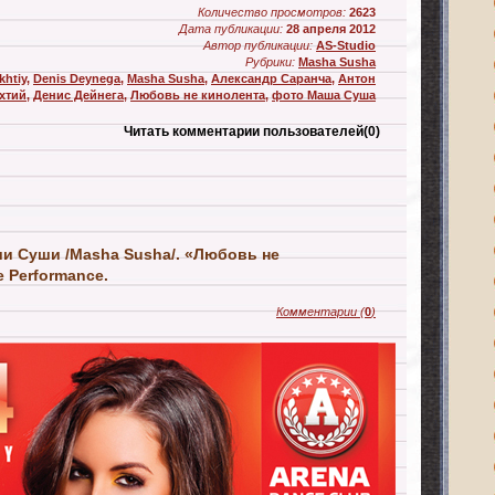
Количество просмотров:
2623
Дата публикации:
28 апреля 2012
Автор публикации:
AS-Studio
Рубрики:
Masha Susha
khtiy
,
Denis Deynega
,
Masha Susha
,
Александр Саранча
,
Антон
хтий
,
Денис Дейнега
,
Любовь не кинолента
,
фото Маша Суша
Читать комментарии пользователей
(0)
и Суши /Masha Susha/. «Любовь не
e Performance.
Комментарии
(
0
)