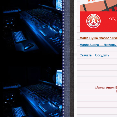
Маша Суша /Masha Sush
MashaSusha — Любовь 
Скачать
Обсудить
Метки:
Anton B