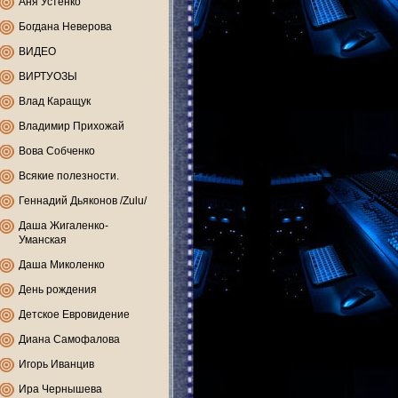
Аня Устенко
Богдана Неверова
ВИДЕО
ВИРТУОЗЫ
Влад Каращук
Владимир Прихожай
Вова Собченко
Всякие полезности.
Геннадий Дьяконов /Zulu/
Даша Жигаленко-
Уманская
Даша Миколенко
День рождения
Детское Евровидение
Диана Самофалова
Игорь Иванцив
Ира Чернышева