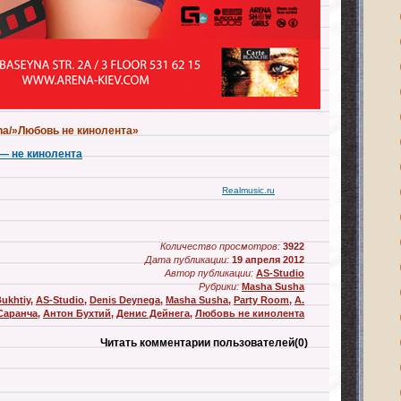
a/»Любовь не кинолента»
— не кинолента
Realmusic.ru
Количество просмотров:
3922
Дата публикации:
19 апреля 2012
Автор публикации:
AS-Studio
Рубрики:
Masha Susha
ukhtiy
,
AS-Studio
,
Denis Deynega
,
Masha Susha
,
Party Room
,
А.
Саранча
,
Антон Бухтий
,
Денис Дейнега
,
Любовь не кинолента
Читать комментарии пользователей
(0)