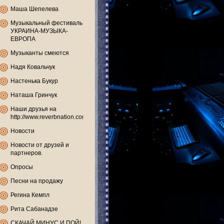
Маша Шепелева
Музыкальный фестиваль
УКРАИНА-МУЗЫКА-
ЕВРОПА
Музыканты смеются
Надя Ковальчук
Настенька Букур
Наташа Гринчук
Наши друзья на
http://www.reverbnation.com
Новости
Новости от друзей и
партнеров.
Опросы
Песни на продажу
Регина Кемпл
Рита Сабанадзе
СКАЧАЙ МИНУС И ПОЙ!