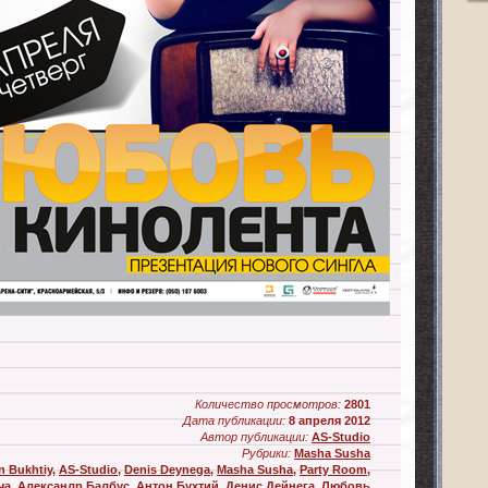
Количество просмотров:
2801
Дата публикации:
8 апреля 2012
Автор публикации:
AS-Studio
Рубрики:
Masha Susha
n Bukhtiy
,
AS-Studio
,
Denis Deynega
,
Masha Susha
,
Party Room
,
ча
,
Алексанлр Балбус
,
Антон Бухтий
,
Денис Дейнега
,
Любовь