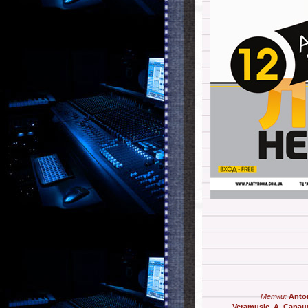
Метки:
Anto
Veramusic
,
А. Саран