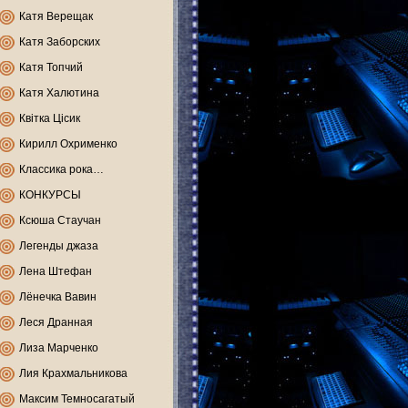
Катя Верещак
Катя Заборских
Катя Топчий
Катя Халютина
Квітка Цісик
Кирилл Охрименко
Классика рока…
КОНКУРСЫ
Ксюша Стаучан
Легенды джаза
Лена Штефан
Лёнечка Вавин
Леся Дранная
Лиза Марченко
Лия Крахмальникова
Максим Темносагатый