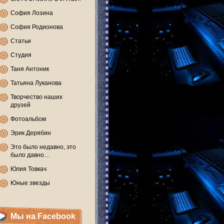
София Лозина
София Родионова
Статьи
Студия
Таня Антоник
Татьяна Луканова
Творчество наших
друзей
Фотоальбом
Эрик Дерябин
Это было недавно, это
было давно…
Юлия Товкач
Юные звезды
Мы на Facebook