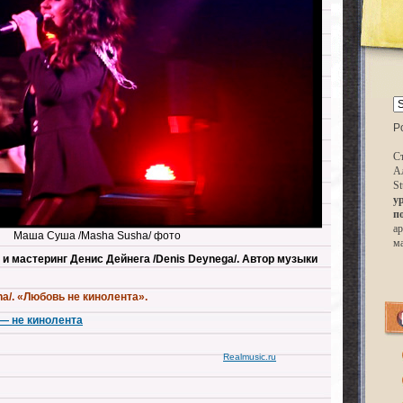
P
Ст
А
St
у
п
ар
Маша Суша /Masha Susha/ фото
м
 и мастеринг
Денис Дейнега /Denis Deynega/. А
втор музыки
a/. «Любовь не кинолента».
— не кинолента
Realmusic.ru