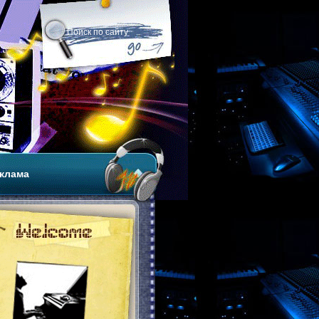
клама