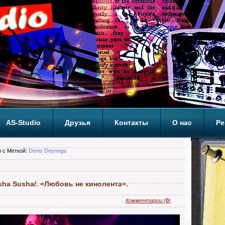
AS-Studio
Друзья
Контакты
О нас
Ре
ОП
 с Меткой:
Denis Deynega
ha Susha/. «Любовь не кинолента».
Комментарии
(
0
)