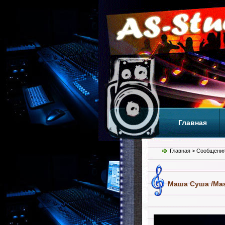
Главная
Теги
Т
Главная
> Сообщения
Маша Суша /Mas