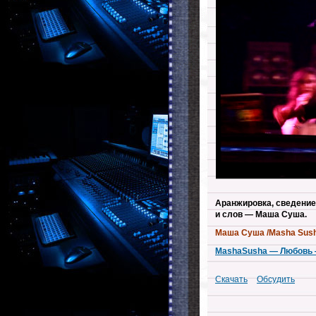
Аранжировка, сведение
и слов — Маша Суша
.
Маша Суша /Masha Sush
MashaSusha — Любовь 
Скачать
Обсудить