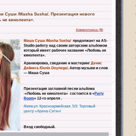
и Суши /Masha Susha/. Презентация нового
 не кинолента».
Комментарии
(
0
)
Маша Суша /Masha Susha/
продолжает на AS-
Studio работу над своим авторским альбомом
который имеет рабочее название «Любовь не
кинолента».
Аранжировка, сведение и мастеринг
Денис
Дейнега
/
Denis Deynega
/
. А
втор музыки и слов
— Маша Суша
Презентация заглавной песни альбома
-«Любовь не кинолента»
состоится
в «
Party
Room
»
12-го апреля
.
/Киев.ул. Красноармейская, 5/3. Торговый
центр «Арена-Сити»/
Вход свободный.