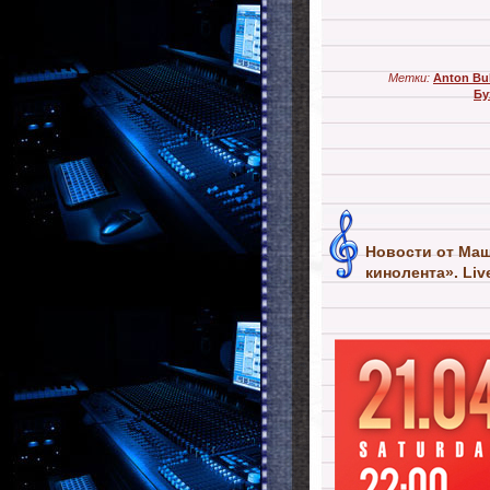
Метки:
Anton Bu
Бу
Новости от Маш
кинолента». Liv