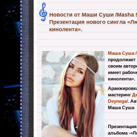
Новости от Маши Суши /Masha S
Презентация нового сингла «Л
кинолента».
Маша Суша /
продолжает 
своим автор
имеет рабоч
кинолента».
Аранжировка
мастеринг
Д
Deynega
/
. А
в
Маша Суша
Презентация
альбома -«Л