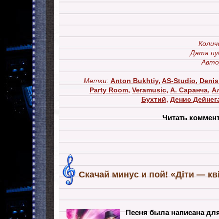
Колич
Дата пу
Авто
Метки:
Anton Bukhtiy
,
AS-Studio
,
Denis
Party Room
,
Veramusic
,
А. Саранча
,
А
Бухтий
,
Денис Дейнег
Читать коммен
Скачай минус и пой! «Дiти — кв
Песня была написана дл