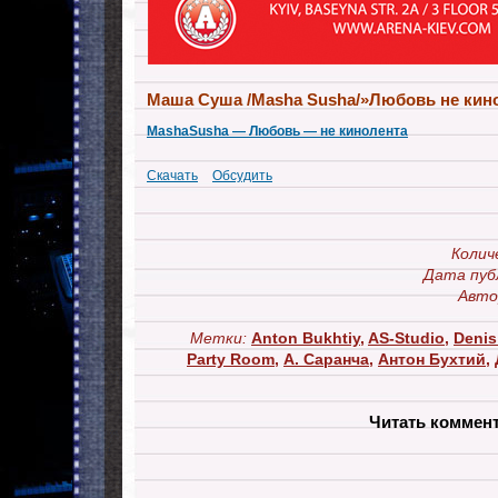
Маша Суша /Masha Susha/»Любовь не кин
MashaSusha — Любовь — не кинолента
Скачать
Обсудить
Колич
Дата пуб
Авто
Метки:
Anton Bukhtiy
,
AS-Studio
,
Denis
Party Room
,
А. Саранча
,
Антон Бухтий
,
Читать коммен