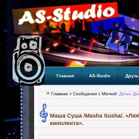
Главная
AS-Studio
Друзь
Теги
ТОП
Главная
> Сообщения с Меткой:
Денис Де
Маша Суша /Masha Susha/. «Лю
кинолента».