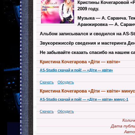
Кристины Кочегаровой «Р
2009 году.
Музыка — А. Саранча. Тек
Аранжировка — А. Саран
Альбом записывался и сводился на AS-St
Звукорежиссёр сведения и мастеринга Де
Не забывайте сказать спасибо на нашем са
Кристина Кочегарова «Дiти — квiти»
AS-Studio скачай и пой! — «Дiти — квiти»
Скачать
Обсудить
Кристина Кочегарова «Дiти — квiти»
минус
AS-Studio скачай и пой! — «Дiти — квiти» минус-1
Скачать
Обсудить
Колич
Дата публи
Авто