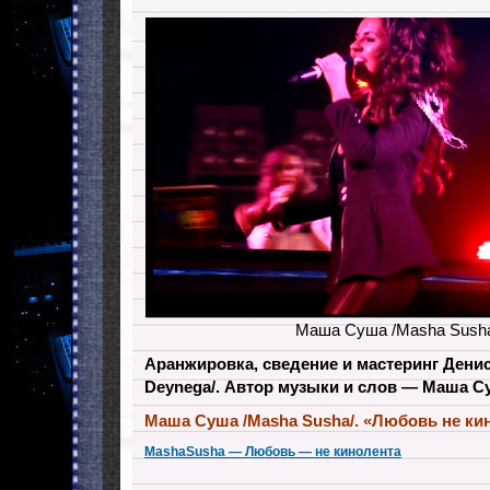
Маша Суша /Masha Susha
Аранжировка, сведение и мастеринг
Денис
Deynega/. А
втор музыки и слов — Маша С
Маша Суша /Masha Susha/. «Любовь не ки
MashaSusha — Любовь — не кинолента