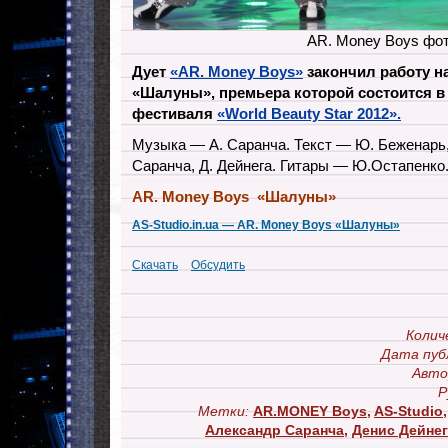
AR. Money Boys фо
Дует
«AR. Money Boys»
закончил работу н
«Шалуны», премьера которой состоится в
фестиваля
«World Beauty Star 2012».
Музыка — А. Саранча. Текст — Ю. Беженарь,
Саранча, Д. Дейнега. Гитары — Ю.Остапенко
AR. Money Boys «Шалуны»
AS-Studio.in.ua — AR. Money Boys «Шалуны»
Скачать
Обсудить
Колич
Дата пуб
Авто
Р
Метки:
AR.MONEY Boys
,
AS-Studio
Александр Саранча
,
Денис Дейнег