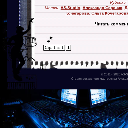
Рубрики:
Метки:
AS-Studio
,
Александр Саранча
,
Д
Кочегарова
,
Ольга Кочегаров
Читать коммен
Стр. 1 из 1
1
© 2011 - 2026
AS-S
Студия вокального мастерства Алекса