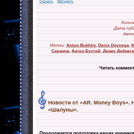
Скачать
Обсудить
Колич
Дата пуб
Авто
Метки:
Anton Bukhtiy
,
Denis Deynega
,
M
Саранча
,
Антон Бухтий
,
Денис Дейнега
Читать коммен
Новости от «AR. Money Boys». 
«Шалуны».
Продолжается подготовка наших учеников