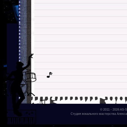
© 2011 - 2026
AS-S
Студия вокального мастерства Алекса