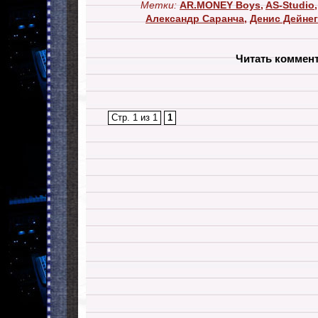
Метки:
AR.MONEY Boys
,
AS-Studio
Александр Саранча
,
Денис Дейнег
Читать коммен
Стр. 1 из 1
1