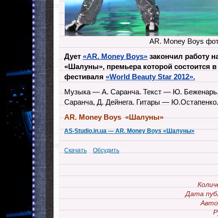
AR. Money Boys фо
Дует
«AR. Money Boys»
закончил работу н
«Шалуны», премьера которой состоится в
фестиваля
«World Beauty Star 2012».
Музыка — А. Саранча. Текст — Ю. Беженарь,
Саранча, Д. Дейнега. Гитары — Ю.Остапенко
AR. Money Boys «Шалуны»
AS-Studio.in.ua — AR. Money Boys «Шалуны»
Скачать
Обсудить
Колич
Дата пуб
Авто
Р