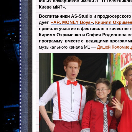
юных пожарников имени Л . П.Телятникова
Киеве мій?».
Воспитанники AS-Studio и продюсерского
дует
«AR. MONEY Boys»
,
Кирилл
Охримен
приняли участие в фестивале в качестве г
Кирилл Охрименко и София Родионова в
программу вместе с ведущими
программ
музыкального канала М1 —
Дашей Коломиец