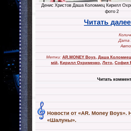
Денис Христов Даша Коломиец Кирилл Охр
фото 2
Читать дале
Колич
Дата 
Авто
Метки:
AR.MONEY Boys
,
Даша Коломие
мій
,
Кирилл Охрименко
,
Лето
,
София 
Читать коммен
Новости от «AR. Money Boys». 
«Шалуны».