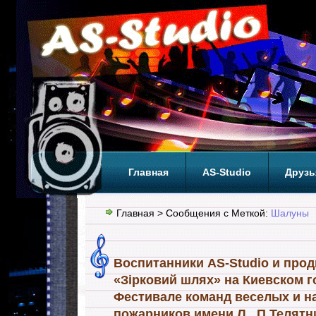
Главная
AS-Studio
Друзь
Теги
ТОП
Главная
> Сообщения с Меткой:
Шалуны
Воспитанники AS-Studio и про
«Зірковий шлях» на Киевском 
Фестивале команд веселых и 
пожарников имени Л . П.Телятн