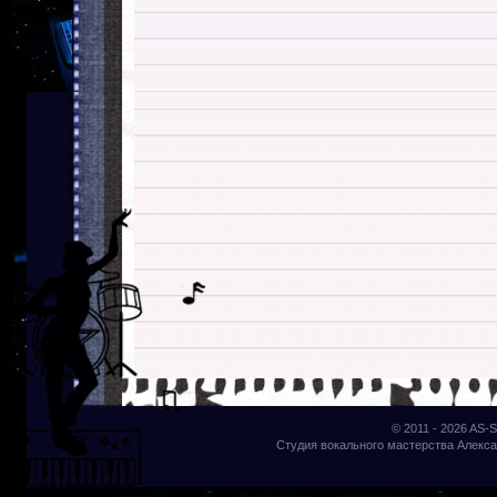
© 2011 - 2026
AS-S
Студия вокального мастерства Алекса