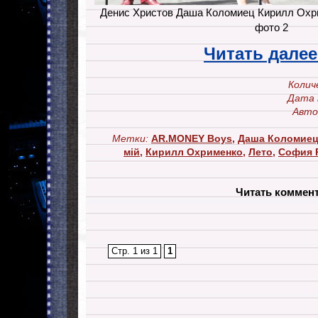
Денис Христов Даша Коломиец Кирилл Охр
фото 2
Читать дале
Колич
Дата 
Авто
Метки:
AR.MONEY Boys
,
Даша Коломие
мій
,
Кирилл Охрименко
,
Лето
,
София 
Читать коммен
Стр. 1 из 1
1