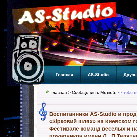
Главная
AS-Studio
Друзь
Теги
ТОП
Главная
> Сообщения с Меткой:
Як тебе н
Воспитанники AS-Studio и про
«Зірковий шлях» на Киевском 
Фестивале команд веселых и 
пожарников имени Л . П.Телятн