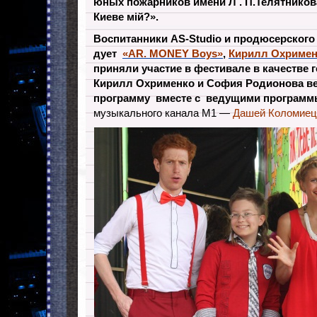
юных пожарников имени Л . П.Телятникова
Киеве мій?».
Воспитанники AS-Studio и продюсерского
дует
«AR. MONEY Boys»
,
Кирилл
Охримен
приняли участие в фестивале в качестве г
Кирилл Охрименко и София Родионова в
программу вместе с ведущими
программ
музыкального канала М1 —
Дашей Коломиец