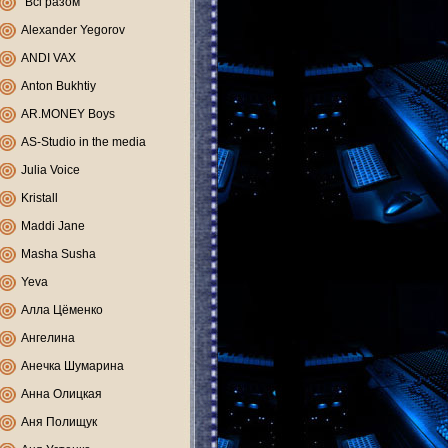
"Всі разом"
Alexander Yegorov
ANDI VAX
Anton Bukhtiy
AR.MONEY Boys
AS-Studio in the media
Julia Voice
Kristall
Maddi Jane
Masha Susha
Yeva
Алла Цёменко
Ангелина
Анечка Шумарина
Анна Олицкая
Аня Полищук