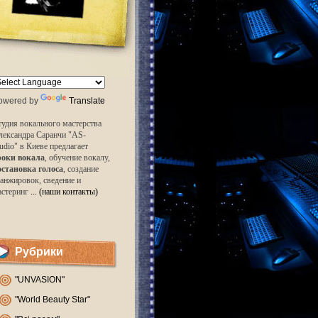
owered by
Translate
удия вокального мастерства
лександра Саранчи "AS-
udio" в Киеве предлагает
роки вокала
, обучение вокалу,
остановка голоса
, создание
анжировок, сведение и
астеринг
... (наши контакты)
Рубрики
"UNVASION"
"World Beauty Star"