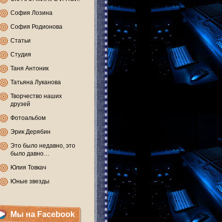
София Лозина
София Родионова
Статьи
Студия
Таня Антоник
Татьяна Луканова
Творчество наших
друзей
Фотоальбом
Эрик Дерябин
Это было недавно, это
было давно…
Юлия Товкач
Юные звезды
Мы на Facebook