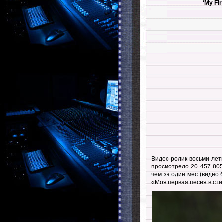
‘My Fi
Видео ролик восьми лет
просмотрело 20 457 80
чем за один мес (видео
«Моя первая песня в сти