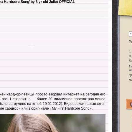
rst Hardcore Song’ by 8 yr old Juliet OFFICIAL
P
Ст
А
St
у
п
ар
м
ней хардкор-певицы просто взорвал интернет на сегодня его
5 раз. Невероятно — более 20 миллионов просмотров менее
 было загружено на ютюб 19.01.2012). Видеоролик называется
ле хардкор» или в оригинале «My First Hardcore Song».