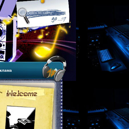
клама