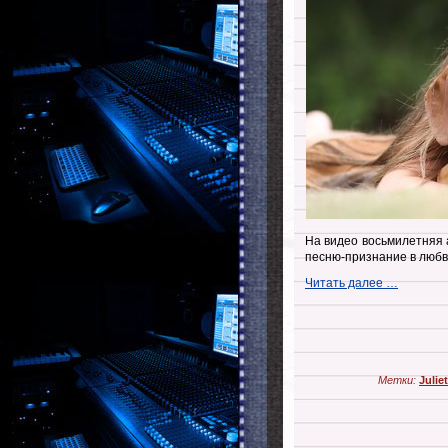
На видео восьмилетняя а
песню-признание в любви
Читать далее …
Метки:
Juliet