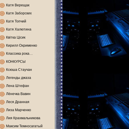
Катя Верещак
Катя Заборских
Катя Топчий
Катя Халютина
Квітка Цісик
Кирилл Охрименко
Классика рока…
КОНКУРСЫ
Ксюша Стаучан
Легенды джаза
Лена Штефан
Лёнечка Вавин
Леся Дранная
Лиза Марченко
Лия Крахмальникова
Максим Темносагатый