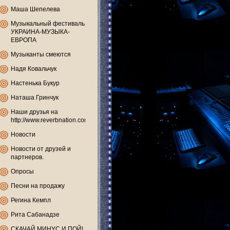
Маша Шепелева
Музыкальный фестиваль
УКРАИНА-МУЗЫКА-
ЕВРОПА
Музыканты смеются
Надя Ковальчук
Настенька Букур
Наташа Гринчук
Наши друзья на
http://www.reverbnation.com
Новости
Новости от друзей и
партнеров.
Опросы
Песни на продажу
Регина Кемпл
Рита Сабанадзе
СКАЧАЙ МИНУС И ПОЙ!