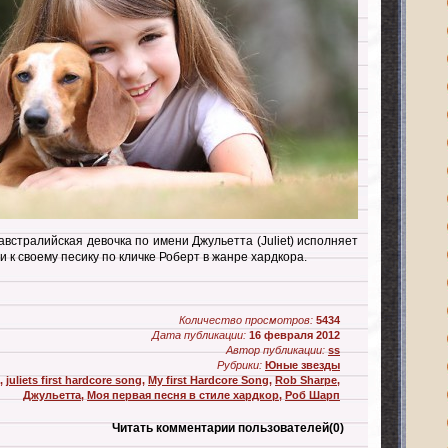
встралийская девочка по имени Джульетта (Juliet) исполняет
 к своему песику по кличке Роберт в жанре хардкора.
Количество просмотров:
5434
Дата публикации:
16 февраля 2012
Автор публикации:
ss
Рубрики:
Юные звезды
,
juliets first hardcore song
,
My first Hardcore Song
,
Rob Sharpe
,
Джульетта
,
Моя первая песня в стиле хардкор
,
Роб Шарп
Читать комментарии пользователей
(0)