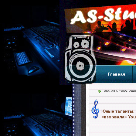
Главная
Теги
Т
Главная
> Сообщения
Юные таланты. M
«взорвала» Yo