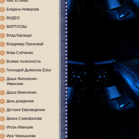
Аня Устенко
Богдана Неверова
ВИДЕО
ВИРТУОЗЫ
Влад Каращук
Владимир Прихожай
Вова Собченко
Всякие полезности.
Геннадий Дьяконов /Zulu/
Даша Жигаленко-
Уманская
Даша Миколенко
День рождения
Детское Евровидение
Диана Самофалова
Игорь Иванцив
Ира Чернышева