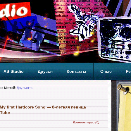
AS-Studio
Друзья
Контакты
О нас
Ре
ОП
 с Меткой:
Джульетта
y first Hardcore Song — 8-летняя певица
uTube
Комментарии
(
0
)