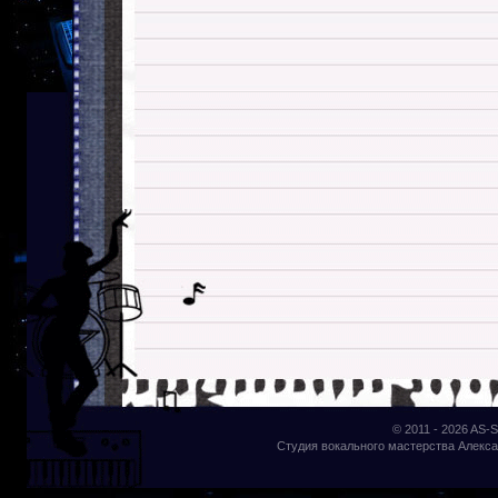
© 2011 - 2026
AS-S
Студия вокального мастерства Алекса