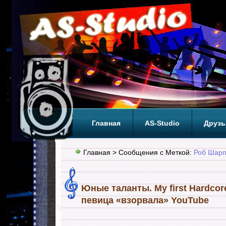
Главная
AS-Studio
Друзь
Теги
ТОП
Главная
> Сообщения с Меткой:
Роб Шар
Юные таланты. My first Hardco
певица «взорвала» YouTube