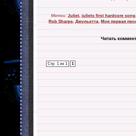
Метки:
Juliet
,
juliets first hardcore song
Rob Sharpe
,
Джульетта
,
Моя первая пес
Читать коммен
Стр. 1 из 1
1