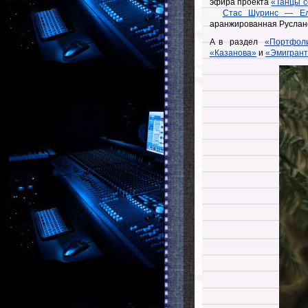
эфира проекта
«Танцы с
Стас Шуринс — Ел
аранжированная Руслан
А в раздел
«Портфол
«Казанова»
и
«Эмигран