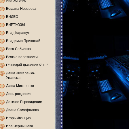
Аня Устенко
Богдана Неверова
ВИДЕО
ВИРТУОЗЫ
Влад Каращук
Владимир Прихожай
Вова Собченко
Всякие полезности.
Геннадий Дьяконов /Zulu/
Даша Жигаленко-
Уманская
Даша Миколенко
День рождения
Детское Евровидение
Диана Самофалова
Игорь Иванцив
Ира Чернышева