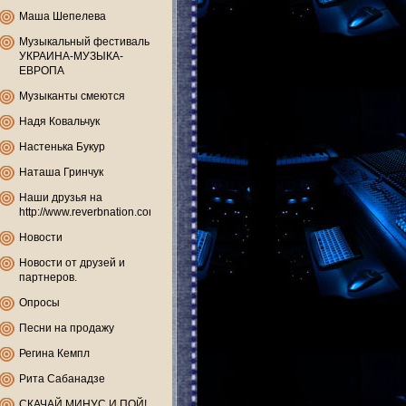
Маша Шепелева
Музыкальный фестиваль
УКРАИНА-МУЗЫКА-
ЕВРОПА
Музыканты смеются
Надя Ковальчук
Настенька Букур
Наташа Гринчук
Наши друзья на
http://www.reverbnation.com
Новости
Новости от друзей и
партнеров.
Опросы
Песни на продажу
Регина Кемпл
Рита Сабанадзе
СКАЧАЙ МИНУС И ПОЙ!