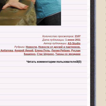
Количество просмотров:
2107
Дата публикации:
1 июня 2011
Автор публикации:
AS-Studio
Рубрики:
Новости
,
Новости от друзей и партнеров.
 Арбатова
,
Андрей Дикий
,
Елена Пуль
,
Лилия Ребрик
,
Руслан
Бащенко
,
Стас Шуринс
,
Танцы со звездами
Читать комментарии пользователей
(0)