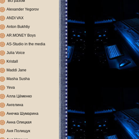
"Всі разом"
Alexander Yegorov
ANDI VAX
Anton Bukhtiy
AR.MONEY Boys
AS-Studio in the media
Julia Voice
Kristall
Maddi Jane
Masha Susha
Yeva
Алла Цёменко
Ангелина
Анечка Шумарина
Анна Олицкая
Аня Полищук