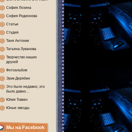
София Лозина
София Родионова
Статьи
Студия
Таня Антоник
Татьяна Луканова
Творчество наших
друзей
Фотоальбом
Эрик Дерябин
Это было недавно, это
было давно…
Юлия Товкач
Юные звезды
Мы на Facebook