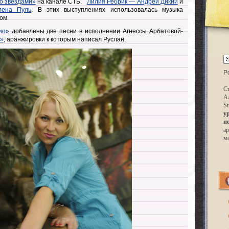
о звездами»
на канале СТБ.
Лилия Ребрик — Андрей Дикий
и
ена Пуль
. В этих выступлениях использовалась музыка
ом.
ио»
добавлены две песни в исполнении Агнессы Арбатовой-
т»
, аранжировки к которым написал Руслан.
P
Ст
А
St
у
п
ар
м