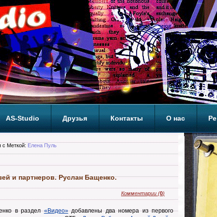
AS-Studio
Друзья
Контакты
О нас
Ре
ОП
 с Меткой:
Елена Пуль
зей и партнеров. Руслан Бащенко.
Комментарии
(
0
)
енко в раздел
«Видео»
добавлены два номера из первого