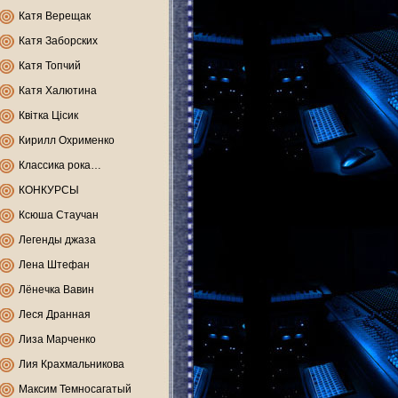
Катя Верещак
Катя Заборских
Катя Топчий
Катя Халютина
Квітка Цісик
Кирилл Охрименко
Классика рока…
КОНКУРСЫ
Ксюша Стаучан
Легенды джаза
Лена Штефан
Лёнечка Вавин
Леся Дранная
Лиза Марченко
Лия Крахмальникова
Максим Темносагатый