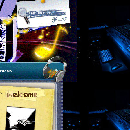
клама