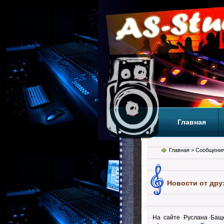
Главная
Теги
Т
Главная
> Сообщения
Новости от дру
На сайте Руслана Бащ