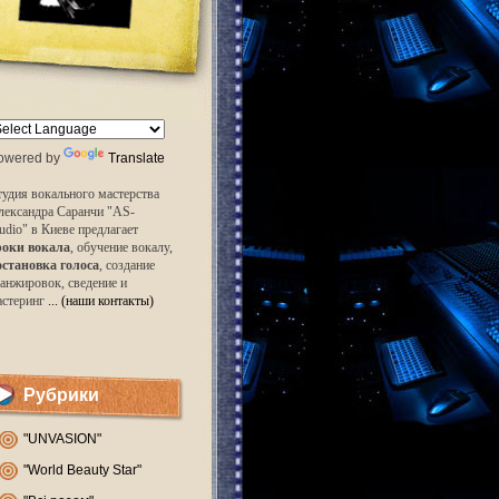
owered by
Translate
удия вокального мастерства
лександра Саранчи "AS-
udio" в Киеве предлагает
роки вокала
, обучение вокалу,
остановка голоса
, создание
анжировок, сведение и
астеринг
... (наши контакты)
Рубрики
"UNVASION"
"World Beauty Star"