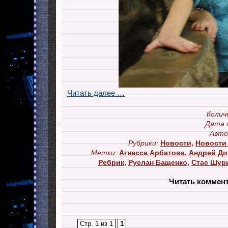
Читать далее …
Колич
Дата 
Авто
Рубрики:
Новости
,
Новости 
Метки:
Агнесса Арбатова
,
Андрей Ди
Ребрик
,
Руслан Бащенко
,
Стас Шур
Читать коммен
Стр. 1 из 1
1