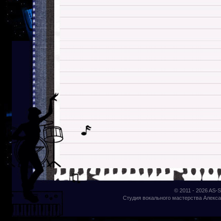
© 2011 - 2026
AS-S
Студия вокального мастерства Алекса