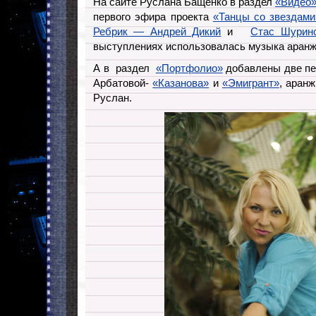
На сайте Руслана Бащенко в раздел
«Видео
первого эфира проекта
«Танцы со звездами
Ребрик — Андрей Дикий
и
Стас Шурин
выступлениях использовалась музыка аранж
А в раздел
«Портфолио»
добавлены две пе
Арбатовой-
«Казанова»
и
«Эмигрант»
, аран
Руслан.