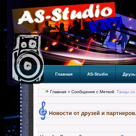
Главная
AS-Studio
Друзь
Теги
ТОП
Главная
> Сообщения с Меткой:
Танцы со
Новости от друзей и партнеров