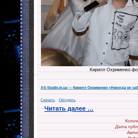
Кирилл Охрименко фо
AS-Studio.in.ua — Кирилл Охрименко «Никогда не за
Скачать
Обсудить
Читать далее …
Колич
Дата публ
Авто