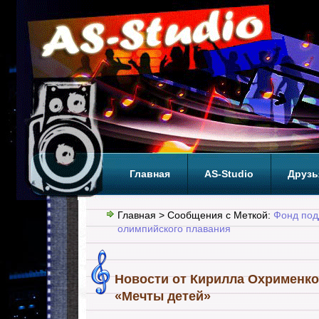
Главная
AS-Studio
Друзь
Теги
ТОП
Главная
> Сообщения с Меткой:
Фонд под
олимпийского плавания
Новости от Кирилла Охрименко
«Мечты детей»