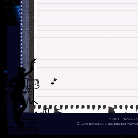
© 2011 - 2026
AS-S
Студия вокального мастерства Алекса