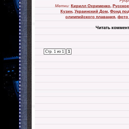
Рубр
Метки:
Кирилл Охрименко
,
Русское
Кузин
,
Украинский Дом
,
Фонд по
олимпийского плавания
,
фото 
Читать коммен
Стр. 1 из 1
1