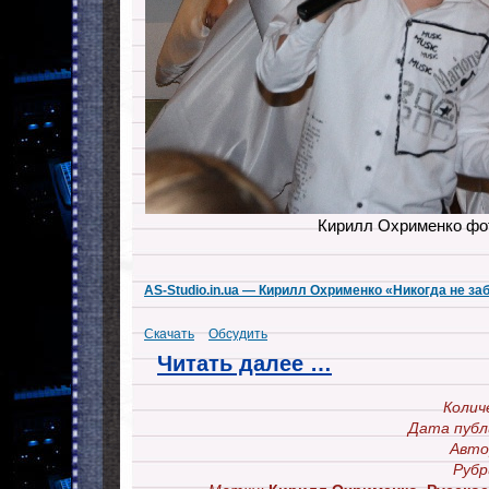
Кирилл Охрименко фо
AS-Studio.in.ua — Кирилл Охрименко «Никогда не за
Скачать
Обсудить
Читать далее …
Колич
Дата публ
Авто
Рубр