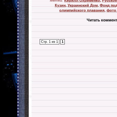
Метки:
Кирилл Охрименко
,
Русское
Кузин
,
Украинский Дом
,
Фонд по
олимпийского плавания
,
фото 
Читать коммен
Стр. 1 из 1
1