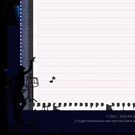
© 2011 - 2026
AS-S
Студия вокального мастерства Алекса