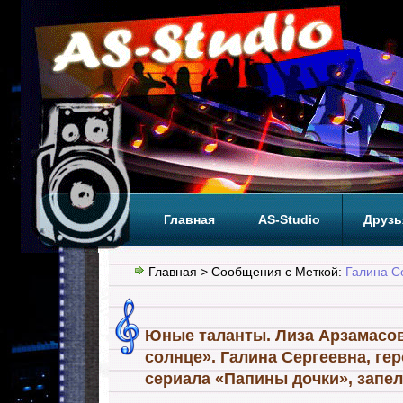
Главная
AS-Studio
Друзь
Теги
ТОП
Главная
> Сообщения с Меткой:
Галина С
Юные таланты. Лиза Арзамасов
солнце». Галина Сергеевна, ге
сериала «Папины дочки», запел