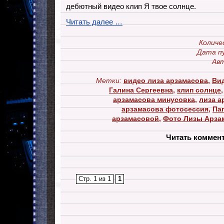
дебютный видео клип Я твое солнце.
Читать далее …
Количе
Дата п
Авт
Метки:
видео лиза арзамасова
,
Ви
Галина Сергеевна
,
клип солнце
арзамасова минусовка
,
лиза а
арзамасова фотосессия
,
Па
арзамасовой
,
Фото Лизы Арза
Читать коммен
Стр. 1 из 1
1