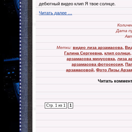
дебютный видео клип Я твое солнце.
Читать далее …
Количе
Дата п
Авт
Метки:
видео лиза арзамасова
,
Ви
Галина Сергеевна
,
клип солнце
арзамасова минусовка
,
лиза а
арзамасова фотосессия
,
Па
арзамасовой
,
Фото Лизы Арза
Читать коммен
Стр. 1 из 1
1