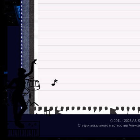
© 2011 - 2026
AS-S
Студия вокального мастерства Алекса