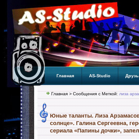
Главная
AS-Studio
Друзь
Теги
ТОП
Главная
> Сообщения с Меткой:
лиза арз
Юные таланты. Лиза Арзамасов
солнце». Галина Сергеевна, ге
сериала «Папины дочки», запел