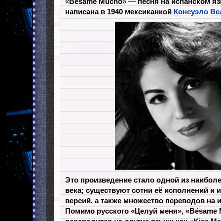
«
Bésame Mucho
» —
песня на испанском яз
написана в 1940 мексиканкой
Консуэло Ве
Это произведение стало одной из наиболе
века; существуют сотни её исполнений и
версий, а также множество переводов на 
Помимо русского «Целуй меня», «Bésame 