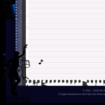
© 2011 - 2026
AS-S
Студия вокального мастерства Алекса