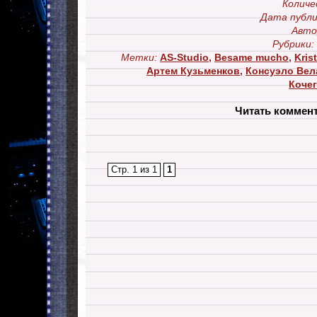
Количе
Дата публи
Авто
Рубрики:
Метки:
AS-Studio
,
Besame mucho
,
Krist
Артем Кузьменков
,
Консуэло Вел
Коче
Читать коммен
Стр. 1 из 1
1