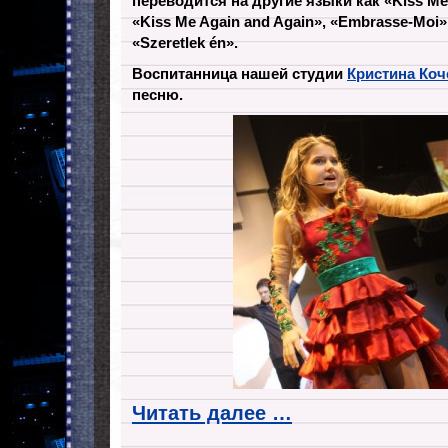
переводится на другие языки как «Kiss Me 
«Kiss Me Again and Again», «Embrasse-Moi»,
«Szeretlek én».
Воспитанница нашей студии
Кристина Коч
песню.
Читать далее …