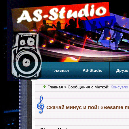
Главная
AS-Studio
Друзь
Теги
ТОП
Главная
> Сообщения с Меткой:
Консуэло
Скачай минус и пой! «Besame m