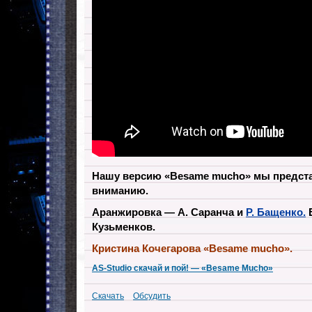
Нашу версию «Besame mucho» мы предст
вниманию.
Аранжировка — А. Саранча и
Р. Бащенко.
Б
Кузьменков.
Кристина Кочегарова «Besame mucho».
AS-Studio скачай и пой! — «Besame Mucho»
Скачать
Обсудить