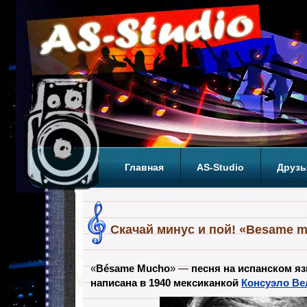
Главная
AS-Studio
Друзь
Теги
ТОП
Скачай минус и пой! «Besame m
«
Bésame Mucho
» —
песня на испанском яз
написана в 1940 мексиканкой
Консуэло Ве