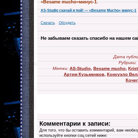
«Besame mucho»минус-1
.
AS-Studio скачай и пой! — «Besame Mucho» минус-1
Скачать
Обсудить
Не забываем сказать спасибо на нашем са
Дата публи
Рубрики:
Метки:
AS-Studio
,
Besame mucho
,
Krist
Артем Кузьменков
,
Консуэло Вел
Коче
Комментарии к записи:
Для того, что бы оставить комментарий, вам необхо
используйте кнопки соц сетей ниже: