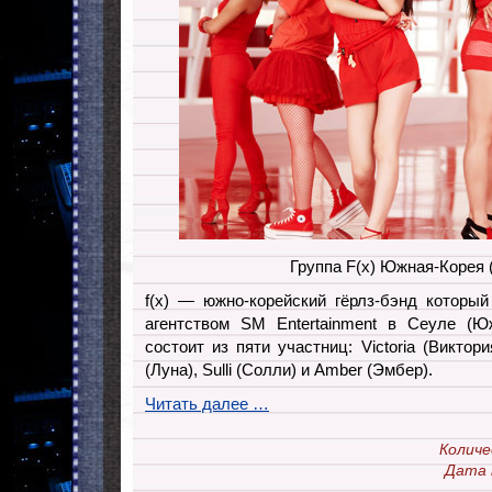
Группа F(x) Южная-Корея 
f(x) — южно-корейский гёрлз-бэнд которы
агентством SM Entertainment в Сеуле (Юж
состоит из пяти участниц: Victoria (Виктория
(Луна), Sulli (Солли) и Amber (Эмбер).
Читать далее …
Количе
Дата 