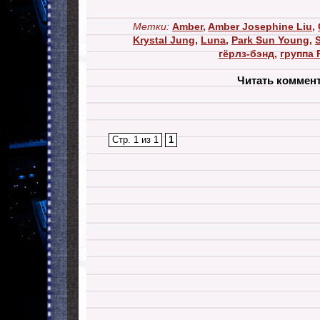
Метки:
Amber
,
Amber Josephine Liu
,
Krystal Jung
,
Luna
,
Park Sun Young
,
гёрлз-бэнд
,
группа 
Читать коммен
Стр. 1 из 1
1