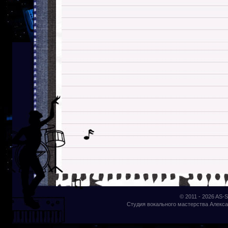
© 2011 - 2026
AS-S
Студия вокального мастерства Алекса