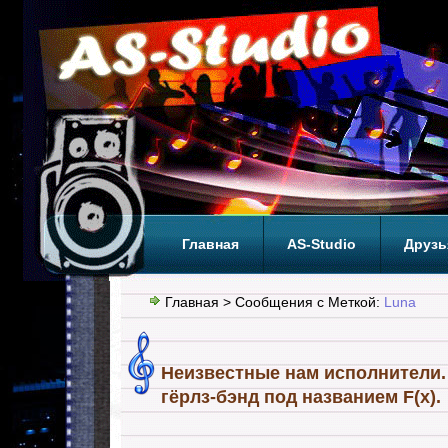
Главная
AS-Studio
Друзь
Теги
ТОП
Главная
> Сообщения с Меткой:
Luna
Неизвестные нам исполнители
гёрлз-бэнд под названием F(x).