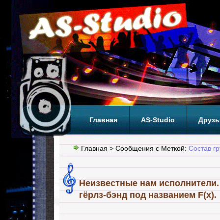
Главная
AS-Studio
Друзь
Теги
ТОП
Главная
> Сообщения с Меткой:
Состав гр
Неизвестные нам исполнители
гёрлз-бэнд под названием F(x).