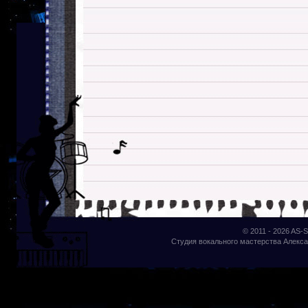
© 2011 - 2026
AS-S
Студия вокального мастерства Алекса