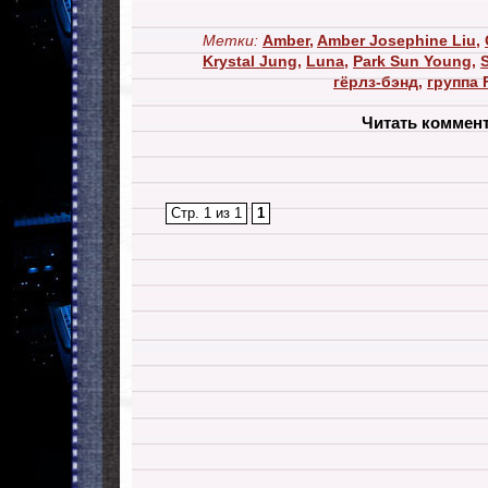
Метки:
Amber
,
Amber Josephine Liu
,
Krystal Jung
,
Luna
,
Park Sun Young
,
гёрлз-бэнд
,
группа 
Читать коммен
Стр. 1 из 1
1