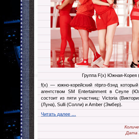
Группа F(x) Южная-Корея 
f(x) — южно-корейский гёрлз-бэнд которы
агентством SM Entertainment в Сеуле (Юж
состоит из пяти участниц: Victoria (Виктория
(Луна), Sulli (Солли) и Amber (Эмбер).
Читать далее …
Колич
Дата 