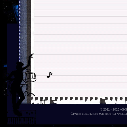
© 2011 - 2026
AS-S
Студия вокального мастерства Алекса