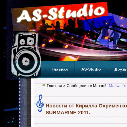
Главная
AS-Studio
Друзь
Теги
ТОП
Главная
> Сообщения с Меткой:
Maxwell’s
Новости от Кирилла Охрименк
SUBMARINE 2011.