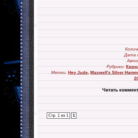
Колич
Дата 
Авто
Рубрики:
Кири
Метки:
Hey Jude
,
Maxwell's Silver Hamm
2
Читать коммен
Стр. 1 из 1
1