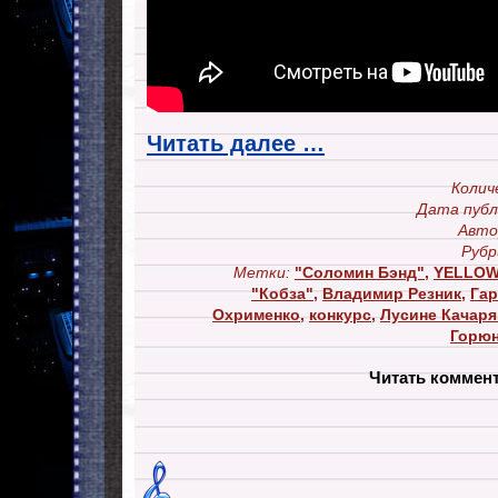
Читать далее …
Колич
Дата публ
Авто
Рубр
Метки:
"Соломин Бэнд"
,
YELLOW
"Кобза"
,
Владимир Резник
,
Гар
Охрименко
,
конкурс
,
Лусине Качаря
Горю
Читать коммен