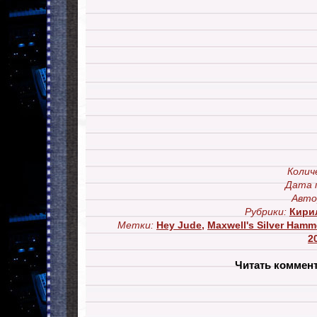
Колич
Дата 
Авто
Рубрики:
Кири
Метки:
Hey Jude
,
Maxwell's Silver Hamm
2
Читать коммен