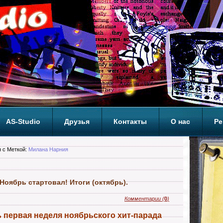
AS-Studio
Друзья
Контакты
О нас
Ре
ОП
 с Меткой:
Милана Нарния
 Ноябрь стартовал! Итоги (октябрь).
Комментарии
(
0
)
 первая неделя ноябрьского хит-парада