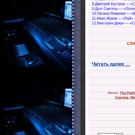
8.Дмитрий Костров — «
9.Дуэт Свитязь — «Осiнн
10.Оксана Романюк — «В
11.Иван Жуков — «Рай»
12.Виктория Дикун — «С
СЛУ
Читать далее …
Метки:
The Poll
Свитязь
,
Ив