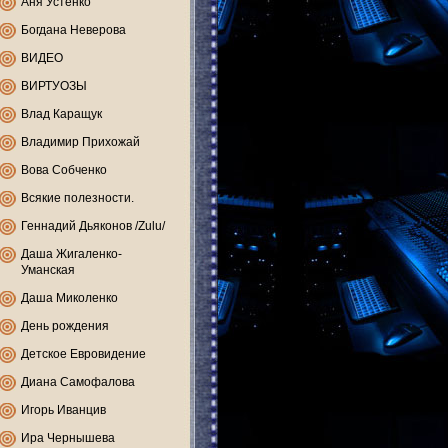
Аня Устенко
Богдана Неверова
ВИДЕО
ВИРТУОЗЫ
Влад Каращук
Владимир Прихожай
Вова Собченко
Всякие полезности.
Геннадий Дьяконов /Zulu/
Даша Жигаленко-
Уманская
Даша Миколенко
День рождения
Детское Евровидение
Диана Самофалова
Игорь Иванцив
Ира Чернышева