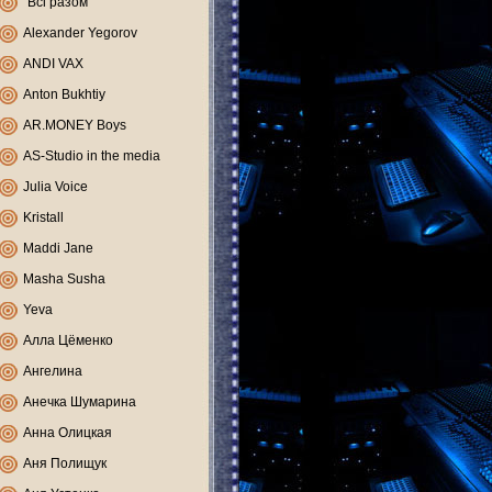
"Всі разом"
Alexander Yegorov
ANDI VAX
Anton Bukhtiy
AR.MONEY Boys
AS-Studio in the media
Julia Voice
Kristall
Maddi Jane
Masha Susha
Yeva
Алла Цёменко
Ангелина
Анечка Шумарина
Анна Олицкая
Аня Полищук