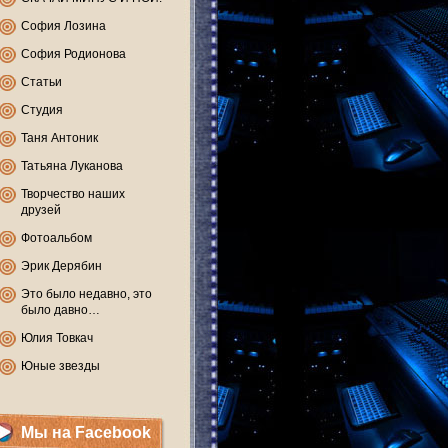
София Лозина
София Родионова
Статьи
Студия
Таня Антоник
Татьяна Луканова
Творчество наших
друзей
Фотоальбом
Эрик Дерябин
Это было недавно, это
было давно…
Юлия Товкач
Юные звезды
Мы на Facebook