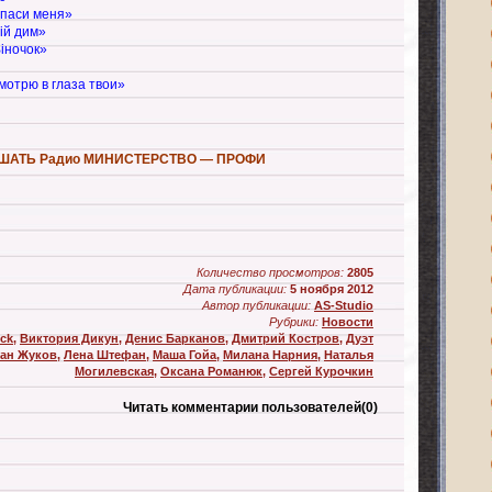
Спаси меня»
iй дим»
iночок»
мотрю в глаза твои»
ШАТЬ Радио МИНИСТЕРСТВО — ПРОФИ
Количество просмотров:
2805
Дата публикации:
5 ноября 2012
Автор публикации:
AS-Studio
Рубрики:
Новости
ock
,
Виктория Дикун
,
Денис Барканов
,
Дмитрий Костров
,
Дуэт
ан Жуков
,
Лена Штефан
,
Маша Гойа
,
Милана Нарния
,
Наталья
Могилевская
,
Оксана Романюк
,
Сергей Курочкин
Читать комментарии пользователей
(0)