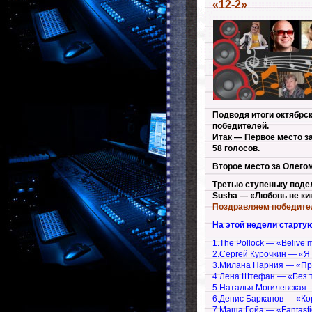
«12-2»
Подводя итоги октябрс
победителей.
Итак — Первое место з
58 голосов.
Второе место за Олегом
Третью ступеньку поде
Susha — «Любовь не кин
Поздравляем победител
На этой недели старту
1.The Pollock — «Belive 
2.Сергей Курочкин — «Я
3.Милана Нарния — «Пр
4.Лена Штефан — «Без 
5.Наталья Могилевская 
6.Денис Барканов — «Ко
7.Маша Гойа — «Fantasti