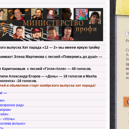
P
кого выпуска Хит парада «12 — 2» мы имеем яркую тройку
Ст
А
анимает Элена Мартинова с песней «Повернись до душi» —
St
у
п
 Харитоновым с песней «Гiлля-гiлля» — 49 голосов.
ар
лили Александр Егоров — «День» — 18 голосов и Masha
м
олента» -18 голосов.
ей и обьявляем старт ноябрского выпуска хит парада!
ют —
me»
 искренне рад»
израк»
тебя»
— «Ночь»
ролева вольно»
c»