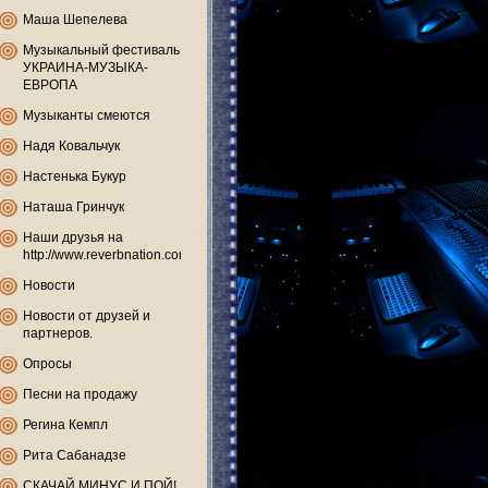
Маша Шепелева
Музыкальный фестиваль
УКРАИНА-МУЗЫКА-
ЕВРОПА
Музыканты смеются
Надя Ковальчук
Настенька Букур
Наташа Гринчук
Наши друзья на
http://www.reverbnation.com
Новости
Новости от друзей и
партнеров.
Опросы
Песни на продажу
Регина Кемпл
Рита Сабанадзе
СКАЧАЙ МИНУС И ПОЙ!