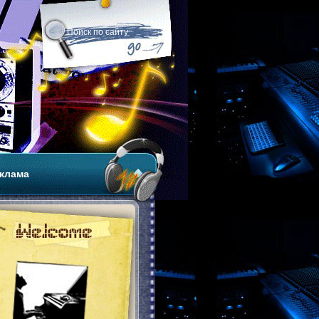
клама