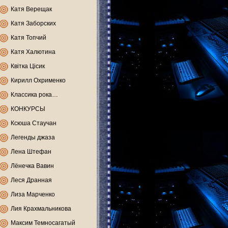
Катя Верещак
Катя Заборских
Катя Топчий
Катя Халютина
Квітка Цісик
Кирилл Охрименко
Классика рока…
КОНКУРСЫ
Ксюша Стаучан
Легенды джаза
Лена Штефан
Лёнечка Вавин
Леся Дранная
Лиза Марченко
Лия Крахмальникова
Максим Темносагатый