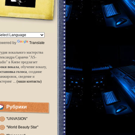
owered by
Translate
удия вокального мастерства
лександра Саранчи "AS-
udio" в Киеве предлагает
роки вокала
, обучение вокалу,
остановка голоса
, создание
анжировок, сведение и
астеринг
... (наши контакты)
Рубрики
"UNVASION"
"World Beauty Star"