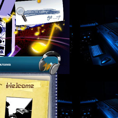
клама