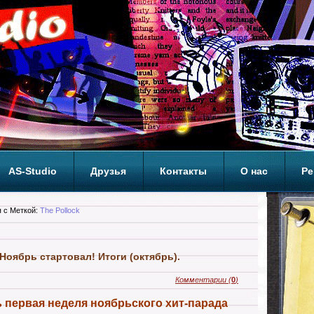
AS-Studio
Друзья
Контакты
О нас
Ре
ОП
 с Меткой:
The Pollock
 Ноябрь стартовал! Итоги (октябрь).
Комментарии
(
0
)
 первая неделя ноябрьского хит-парада