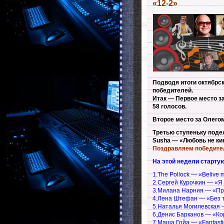
«12-2»
Подводя итоги октябрс
победителей.
Итак — Первое место з
58 голосов.
Второе место за Олегом
Третью ступеньку поде
Susha — «Любовь не кин
Поздравляем победител
На этой недели старту
1.The Pollock — «Belive 
2.Сергей Курочкин — «Я
3.Милана Нарния — «Пр
4.Лена Штефан — «Без 
5.Наталья Могилевская 
6.Денис Барканов — «Ко
7.Маша Гойа — «Fantasti