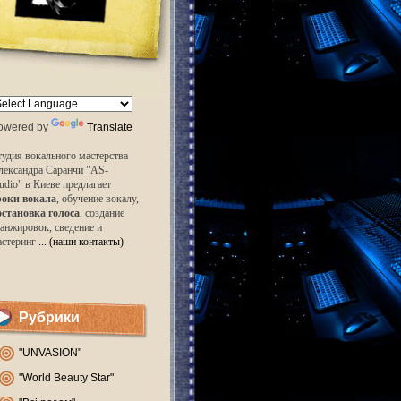
owered by
Translate
удия вокального мастерства
лександра Саранчи "AS-
udio" в Киеве предлагает
роки вокала
, обучение вокалу,
остановка голоса
, создание
анжировок, сведение и
астеринг
... (наши контакты)
Рубрики
"UNVASION"
"World Beauty Star"