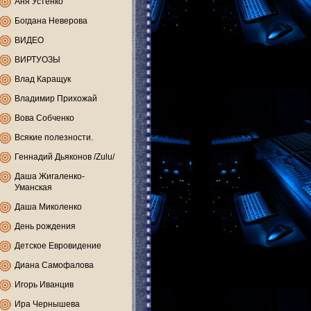
Аня Устенко
Богдана Неверова
ВИДЕО
ВИРТУОЗЫ
Влад Каращук
Владимир Прихожай
Вова Собченко
Всякие полезности.
Геннадий Дьяконов /Zulu/
Даша Жигаленко-
Уманская
Даша Миколенко
День рождения
Детское Евровидение
Диана Самофалова
Игорь Иванцив
Ира Чернышева