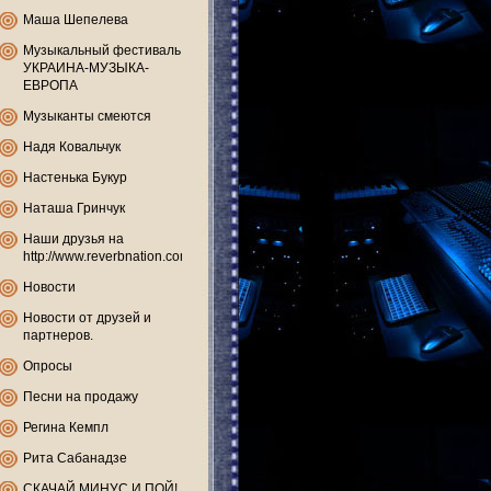
Маша Шепелева
Музыкальный фестиваль
УКРАИНА-МУЗЫКА-
ЕВРОПА
Музыканты смеются
Надя Ковальчук
Настенька Букур
Наташа Гринчук
Наши друзья на
http://www.reverbnation.com
Новости
Новости от друзей и
партнеров.
Опросы
Песни на продажу
Регина Кемпл
Рита Сабанадзе
СКАЧАЙ МИНУС И ПОЙ!