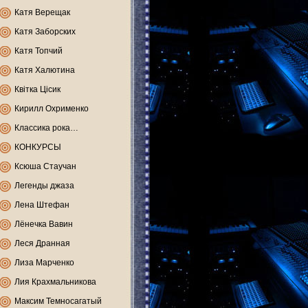
Катя Верещак
Катя Заборских
Катя Топчий
Катя Халютина
Квітка Цісик
Кирилл Охрименко
Классика рока…
КОНКУРСЫ
Ксюша Стаучан
Легенды джаза
Лена Штефан
Лёнечка Вавин
Леся Дранная
Лиза Марченко
Лия Крахмальникова
Максим Темносагатый