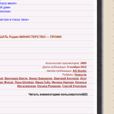
Спаси меня»
iй дим»
iночок»
мотрю в глаза твои»
ШАТЬ Радио МИНИСТЕРСТВО — ПРОФИ
Количество просмотров:
2805
Дата публикации:
5 ноября 2012
Автор публикации:
AS-Studio
Рубрики:
Новости
ock
,
Виктория Дикун
,
Денис Барканов
,
Дмитрий Костров
,
Дуэт
ан Жуков
,
Лена Штефан
,
Маша Гойа
,
Милана Нарния
,
Наталья
Могилевская
,
Оксана Романюк
,
Сергей Курочкин
Читать комментарии пользователей
(0)