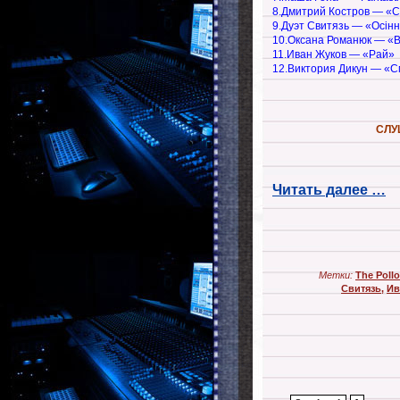
8.Дмитрий Костров — «
9.Дуэт Свитязь — «Осiнн
10.Оксана Романюк — «В
11.Иван Жуков — «Рай»
12.Виктория Дикун — «С
СЛУ
Читать далее …
Метки:
The Poll
Свитязь
,
Ив