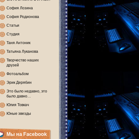
София Лозина
София Родионова
Статьи
Студия
Таня Антоник
Татьяна Луканова
Творчество наших
друзей
Фотоальбом
Эрик Дерябин
Это было недавно, это
было давно…
Юлия Товкач
Юные звезды
Мы на Facebook