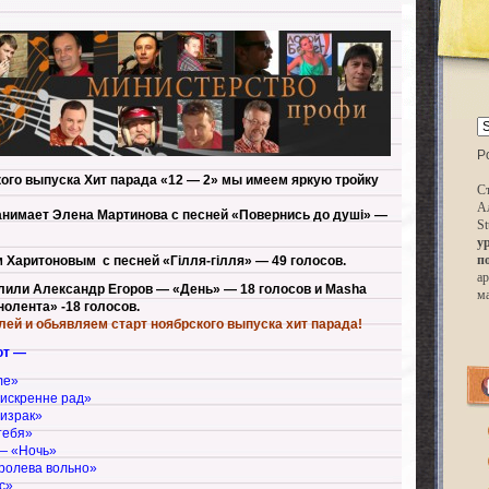
P
кого выпуска Хит парада «12 — 2» мы имеем яркую тройку
Ст
А
анимает Элена Мартинова с песней «Повернись до душi» —
St
у
п
 Харитоновым с песней «Гiлля-гiлля» — 49 голосов.
ар
лили Александр Егоров — «День» — 18 голосов и Masha
м
олента» -18 голосов.
ей и обьявляем старт ноябрского выпуска хит парада!
ют —
me»
 искренне рад»
израк»
тебя»
— «Ночь»
ролева вольно»
c»