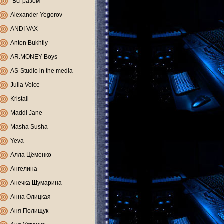
"Всі разом"
Alexander Yegorov
ANDI VAX
Anton Bukhtiy
AR.MONEY Boys
AS-Studio in the media
Julia Voice
Kristall
Maddi Jane
Masha Susha
Yeva
Алла Цёменко
Ангелина
Анечка Шумарина
Анна Олицкая
Аня Полищук