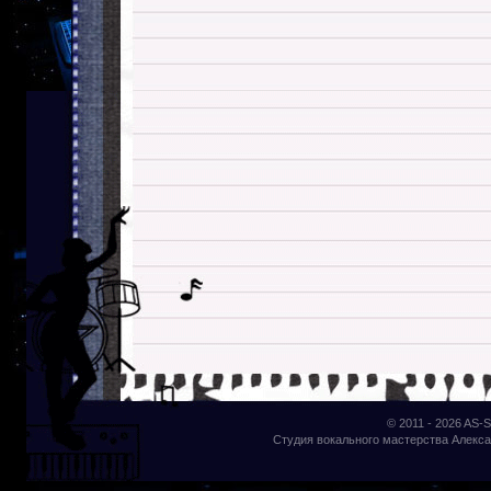
© 2011 - 2026
AS-S
Студия вокального мастерства Алекса