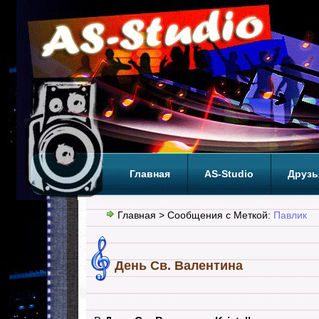
Главная
AS-Studio
Друзь
Теги
ТОП
Главная
> Сообщения с Меткой:
Павлик
День Св. Валентина