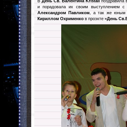
В
День Св. Валентина
Kristall
поздравила в
и порадовала их своим выступлением с 
Александром Павликом
, а так же юным
Кириллом Охрименко
в проэкте
«День Св.В