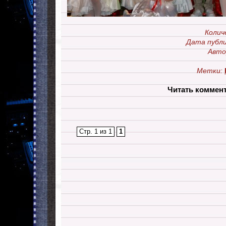
Колич
Дата публи
Авто
Метки:
Читать коммен
Стр. 1 из 1
1