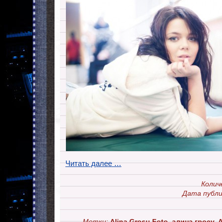
Читать далее …
Колич
Дата публи
Метки:
Alina Grosu Foto
,
алина гросу
,