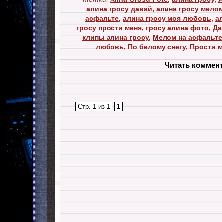
алина гросу давай
,
алина гросу мело
асфальте
,
алина гросу моя любовь
,
а
гросу прости меня
,
гросу алина фото
,
Да
клипы алина гросу
,
Мелом на асфальте
любовь
,
По белому снегу
,
Прости 
Читать коммен
Стр. 1 из 1
1