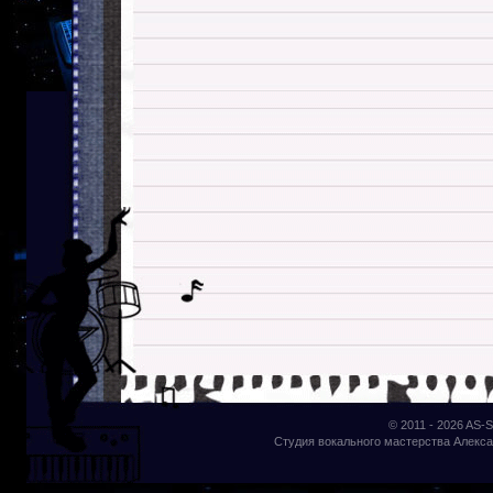
© 2011 - 2026
AS-S
Студия вокального мастерства Алекса