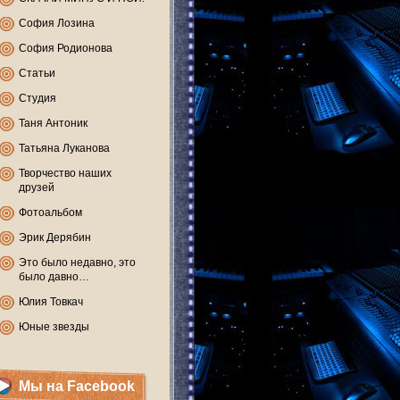
София Лозина
София Родионова
Статьи
Студия
Таня Антоник
Татьяна Луканова
Творчество наших
друзей
Фотоальбом
Эрик Дерябин
Это было недавно, это
было давно…
Юлия Товкач
Юные звезды
Мы на Facebook