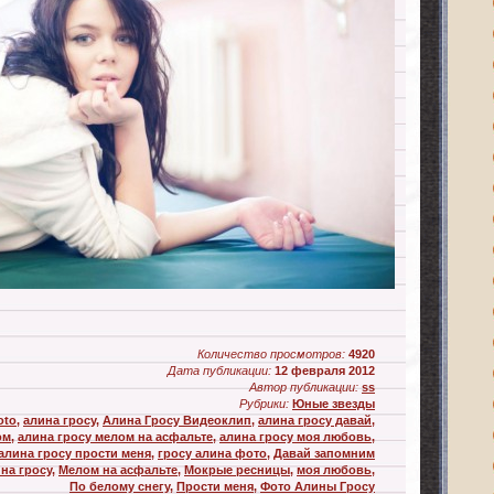
Количество просмотров:
4920
Дата публикации:
12 февраля 2012
Автор публикации:
ss
Рубрики:
Юные звезды
oto
,
алина гросу
,
Алина Гросу Видеоклип
,
алина гросу давай
,
ом
,
алина гросу мелом на асфальте
,
алина гросу моя любовь
,
алина гросу прости меня
,
гросу алина фото
,
Давай запомним
на гросу
,
Мелом на асфальте
,
Мокрые ресницы
,
моя любовь
,
По белому снегу
,
Прости меня
,
Фото Алины Гросу