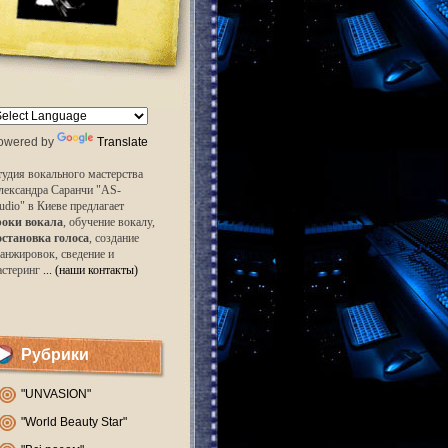
owered by
Translate
удия вокального мастерства
лександра Саранчи "AS-
udio" в Киеве предлагает
роки вокала
, обучение вокалу,
остановка голоса
, создание
анжировок, сведение и
астеринг
... (наши контакты)
Рубрики
"UNVASION"
"World Beauty Star"