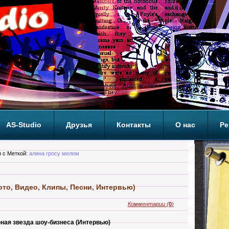
AS-Studio
Друзья
Контакты
О нас
Ре
ОП
 с Меткой:
алина гросу мелом
ото, Видео, Клипы, Песни, Интервью)
Комментарии
(
0
)
ная звезда шоу-бизнеса (Интервью)