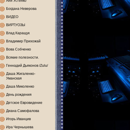
Аня Устенко
Богдана Неверова
ВИДЕО
ВИРТУОЗЫ
Влад Каращук
Владимир Прихожай
Вова Собченко
Всякие полезности.
Геннадий Дьяконов /Zulu/
Даша Жигаленко-
Уманская
Даша Миколенко
День рождения
Детское Евровидение
Диана Самофалова
Игорь Иванцив
Ира Чернышева