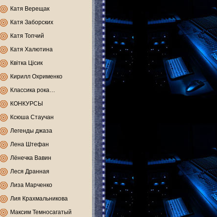
Катя Верещак
Катя Заборских
Катя Топчий
Катя Халютина
Квітка Цісик
Кирилл Охрименко
Классика рока…
КОНКУРСЫ
Ксюша Стаучан
Легенды джаза
Лена Штефан
Лёнечка Вавин
Леся Дранная
Лиза Марченко
Лия Крахмальникова
Максим Темносагатый