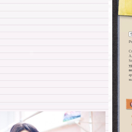
P
Ст
А
St
у
п
ар
м