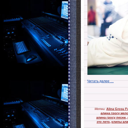
Читать далее …
Метки:
Alina Grosu F
алина гросу мел
алина гросу песни
,
это лето
,
клипы али