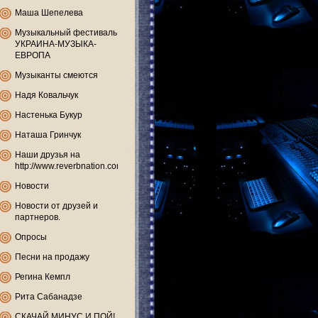
Маша Шепелева
Музыкальный фестиваль
УКРАИНА-МУЗЫКА-
ЕВРОПА
Музыканты смеются
Надя Ковальчук
Настенька Букур
Наташа Гринчук
Наши друзья на
http://www.reverbnation.com
Новости
Новости от друзей и
партнеров.
Опросы
Песни на продажу
Регина Кемпл
Рита Сабанадзе
СКАЧАЙ МИНУС И ПОЙ!