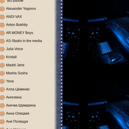
"Всі разом"
Alexander Yegorov
ANDI VAX
Anton Bukhtiy
AR.MONEY Boys
AS-Studio in the media
Julia Voice
Kristall
Maddi Jane
Masha Susha
Yeva
Алла Цёменко
Ангелина
Анечка Шумарина
Анна Олицкая
Аня Полищук