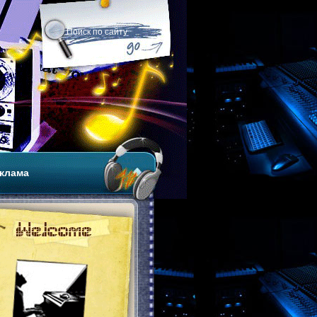
клама