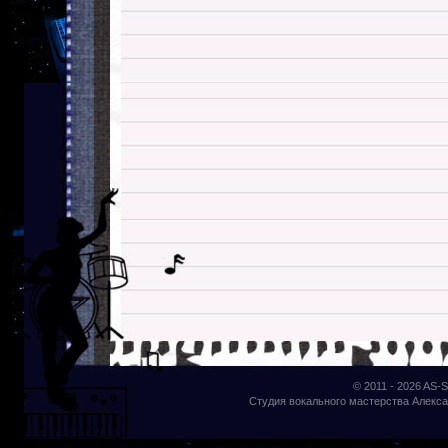
© 2011 - 2026
AS-S
Студия вокального мастерства Алекса