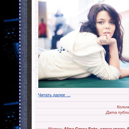
Читать далее …
Колич
Дата публи
Метки:
Alina Grosu Foto
,
алина гросу
,