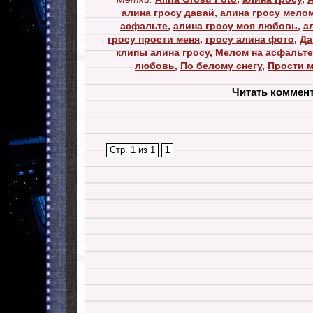
алина гросу давай
,
алина гросу мело
асфальте
,
алина гросу моя любовь
,
а
гросу прости меня
,
гросу алина фото
,
Да
клипы алина гросу
,
Мелом на асфальте
любовь
,
По белому снегу
,
Прости 
Читать коммен
Стр. 1 из 1
1