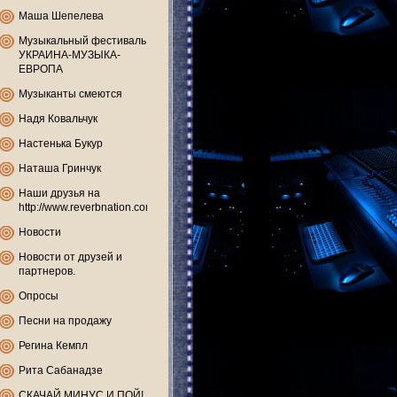
Маша Шепелева
Музыкальный фестиваль
УКРАИНА-МУЗЫКА-
ЕВРОПА
Музыканты смеются
Надя Ковальчук
Настенька Букур
Наташа Гринчук
Наши друзья на
http://www.reverbnation.com
Новости
Новости от друзей и
партнеров.
Опросы
Песни на продажу
Регина Кемпл
Рита Сабанадзе
СКАЧАЙ МИНУС И ПОЙ!