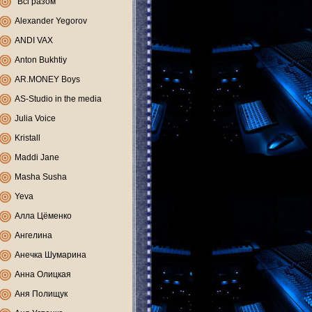
"Всі разом"
Alexander Yegorov
ANDI VAX
Anton Bukhtiy
AR.MONEY Boys
AS-Studio in the media
Julia Voice
Kristall
Maddi Jane
Masha Susha
Yeva
Алла Цёменко
Ангелина
Анечка Шумарина
Анна Олицкая
Аня Полищук