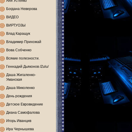
Аня Устенко
Богдана Неверова
ВИДЕО
ВИРТУОЗЫ
Влад Каращук
Владимир Прихожай
Вова Собченко
Всякие полезности.
Геннадий Дьяконов /Zulu/
Даша Жигаленко-
Уманская
Даша Миколенко
День рождения
Детское Евровидение
Диана Самофалова
Игорь Иванцив
Ира Чернышева