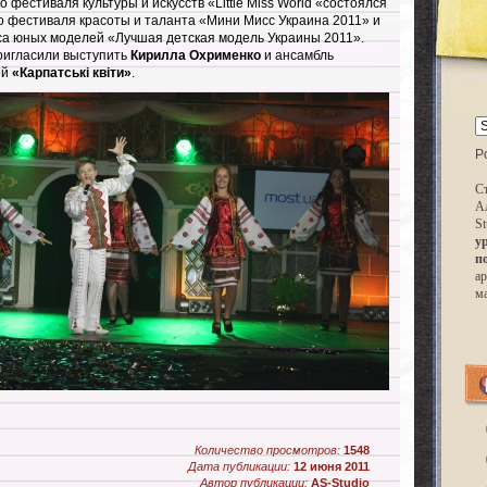
 фестиваля культуры и искусств «Little Miss World «состоялся
 фестиваля красоты и таланта «Мини Мисс Украина 2011» и
са юных моделей «Лучшая детская модель Украины 2011».
ригласили выступить
Кирилла Охрименко
и ансамбль
ей
«Карпатські квіти»
.
P
Ст
А
St
у
п
ар
м
Количество просмотров:
1548
Дата публикации:
12 июня 2011
Автор публикации:
AS-Studio