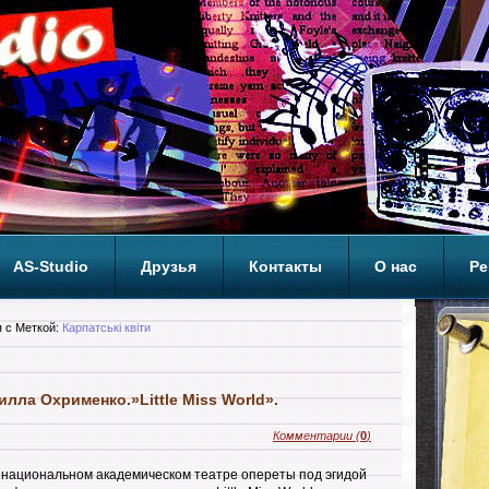
AS-Studio
Друзья
Контакты
О нас
Ре
ОП
 с Меткой:
Карпатські квіти
лла Охрименко.»Little Miss World».
Комментарии
(
0
)
м национальном академическом театре опереты под эгидой