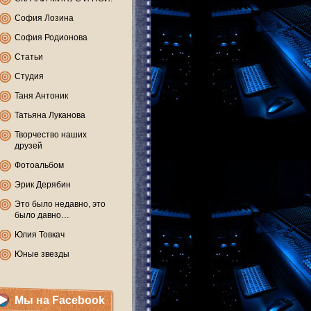
София Лозина
София Родионова
Статьи
Студия
Таня Антоник
Татьяна Луканова
Творчество наших
друзей
Фотоальбом
Эрик Дерябин
Это было недавно, это
было давно…
Юлия Товкач
Юные звезды
Мы на Facebook