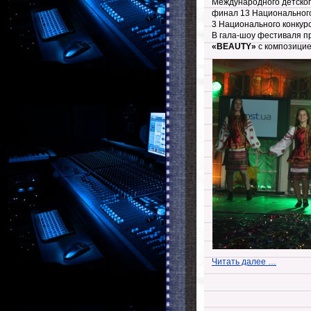
Международного детского
финал 13 Национального
3 Национального конкур
В гала-шоу фестиваля п
«BEAUTY»
c композици
Читать далее …