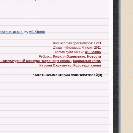
атські квіти».
by
AS-Studio
Количество просмотров:
1293
Дата публикации:
4 июня 2011
Автор публикации:
AS-Studio
Рубрики:
Кирилл Охрименко
,
Новости
 Литературный Конкурс "Коронація слова"
,
Карпатські квіти
,
Кирилл Охрименко
,
Коронація слова
Читать комментарии пользователей
(0)