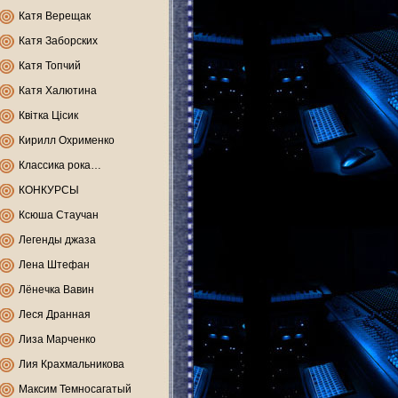
Катя Верещак
Катя Заборских
Катя Топчий
Катя Халютина
Квітка Цісик
Кирилл Охрименко
Классика рока…
КОНКУРСЫ
Ксюша Стаучан
Легенды джаза
Лена Штефан
Лёнечка Вавин
Леся Дранная
Лиза Марченко
Лия Крахмальникова
Максим Темносагатый