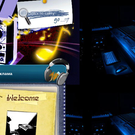
клама