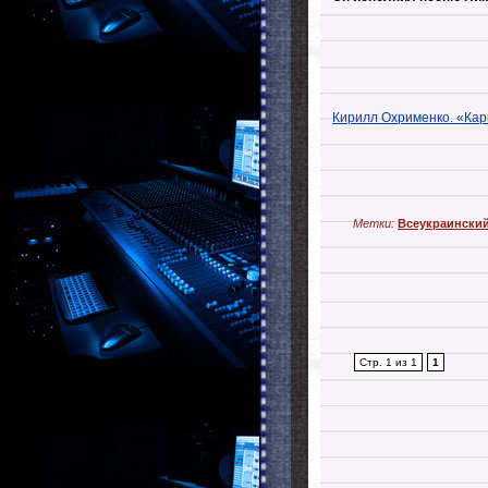
Кирилл Охрименко. «Карп
Метки:
Всеукраинский
Стр. 1 из 1
1