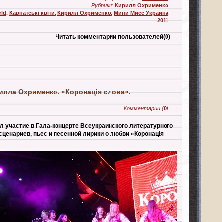
Рубрики:
Кирилл Охрименко
rld
,
Карпатські квіти
,
Кирилл Охрименко
,
Мини Мисс Украина
2011
Читать комментарии пользователей
(0)
илла Охрименко. «Коронація слова».
Комментарии
(
0
)
л участие в Гала-концерте Всеукраинского литературного
сценариев, пьес и песенной лирики о любви «Коронація