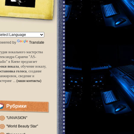
owered by
Translate
удия вокального мастерства
лександра Саранчи "AS-
udio" в Киеве предлагает
роки вокала
, обучение вокалу,
остановка голоса
, создание
анжировок, сведение и
астеринг
... (наши контакты)
Рубрики
"UNVASION"
"World Beauty Star"