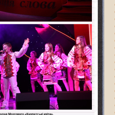
лая Мозгового «Карпатські квіти».