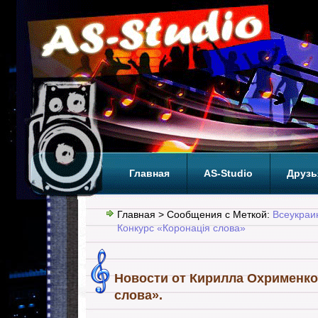
Главная
AS-Studio
Друзь
Теги
ТОП
Главная
> Сообщения с Меткой:
Всеукраи
Конкурс «Коронація слова»
Новости от Кирилла Охрименко
слова».