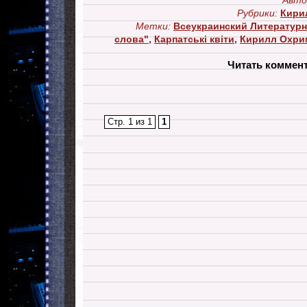
Авто
Рубрики:
Кири
Метки:
Всеукраинский Литературн
слова"
,
Карпатські квіти
,
Кирилл Охри
Читать коммен
Стр. 1 из 1
1