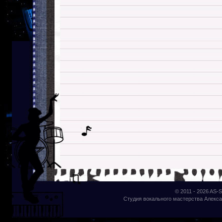
© 2011 - 2026
AS-S
Студия вокального мастерства Алекса