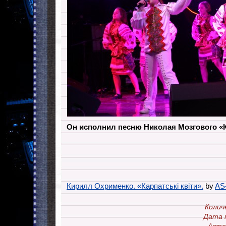
Он исполнил песню Николая Мозгового «Ка
Кирилл Охрименко. «Карпатські квіти».
by
AS-
Колич
Дата 