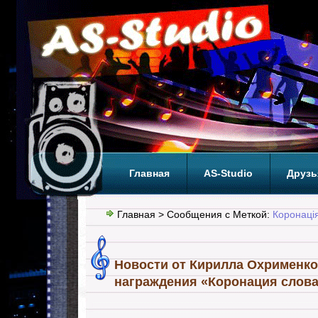
Главная
AS-Studio
Друзь
Теги
ТОП
Главная
> Сообщения с Меткой:
Коронаці
Новости от Кирилла Охрименко
награждения «Коронация слова