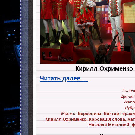
Кирилл Охрименко 
Читать далее …
Колич
Дата 
Авто
Рубр
Метки:
Верховина
,
Виктор Герас
Кирилл Охрименко
,
Коронація слова
,
мат
Николай Мозговой
,
ф