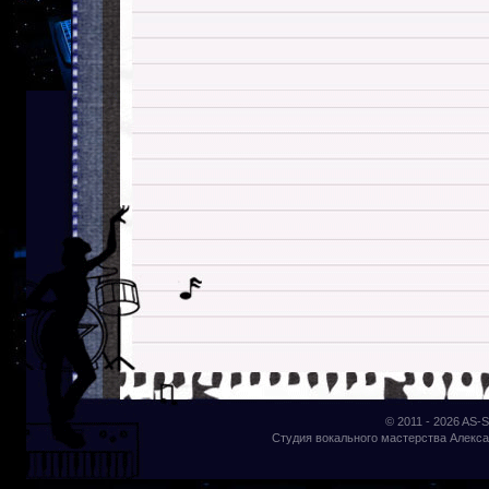
© 2011 - 2026
AS-S
Студия вокального мастерства Алекса