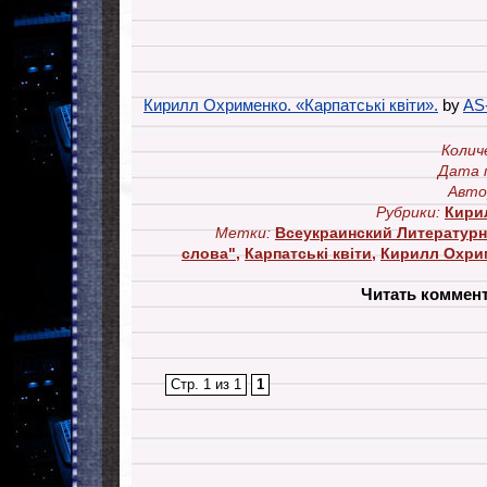
Кирилл Охрименко. «Карпатські квіти».
by
AS-
Колич
Дата 
Авто
Рубрики:
Кири
Метки:
Всеукраинский Литературн
слова"
,
Карпатські квіти
,
Кирилл Охри
Читать коммен
Стр. 1 из 1
1