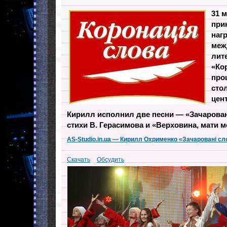
31 
при
наг
меж
лит
«Ко
про
сто
цент
Кирилл исполнил две песни — «Зачарованi
стихи В. Герасимова и «Верховина, мати 
AS-Studio.in.ua — Кирилл Охрименко «Зачарованi сл
Скачать
Обсудить