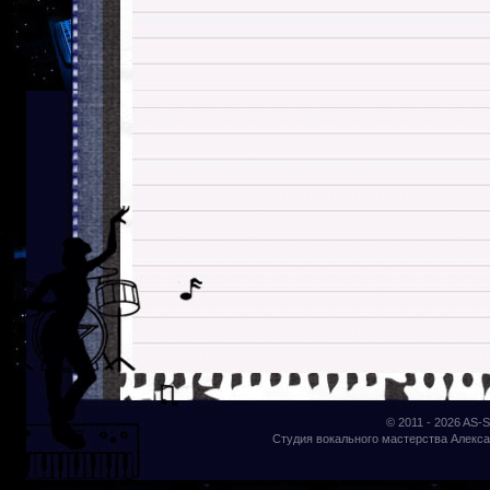
© 2011 - 2026
AS-S
Студия вокального мастерства Алекса