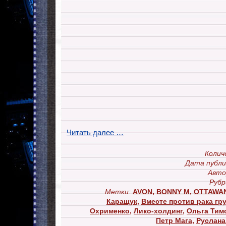
Читать далее …
Колич
Дата публи
Авто
Рубр
Метки:
AVON
,
BONNY M
,
OTTAWA
Каращук
,
Вместе против рака гр
Охрименко
,
Лико-холдинг
,
Ольга Тим
Петр Мага
,
Руслана