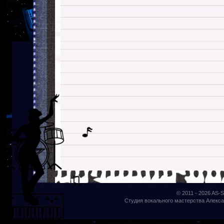
© 2011 - 2026
AS-S
Студия вокального мастерства Алекса