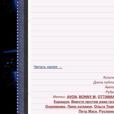
Читать далее …
Колич
Дата публи
Авто
Рубр
Метки:
AVON
,
BONNY M
,
OTTAWA
Каращук
,
Вместе против рака гр
Охрименко
,
Лико-холдинг
,
Ольга Тим
Петр Мага
,
Руслана