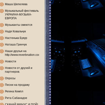
Маша Шепелева
Музыкальный фестиваль
УКРАИНА-МУЗЫКА-
ЕВРОПА
Музыканты смеются
Надя Ковальчук
Настенька Букур
Наташа Гринчук
Наши друзья на
http://www.reverbnation.com
Новости
Новости от друзей и
партнеров.
Опросы
Песни на продажу
Регина Кемпл
Рита Сабанадзе
СКАЧАЙ МИНУС И ПОЙ!