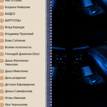
Аня Устенко
Богдана Неверова
ВИДЕО
ВИРТУОЗЫ
Влад Каращук
Владимир Прихожай
Вова Собченко
Всякие полезности.
Геннадий Дьяконов /Zulu/
Даша Жигаленко-
Уманская
Даша Миколенко
День рождения
Детское Евровидение
Диана Самофалова
Игорь Иванцив
Ира Чернышева