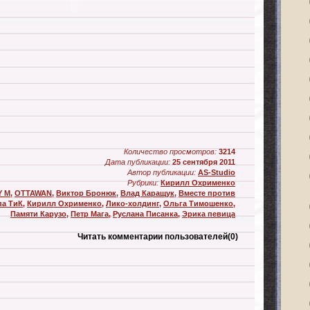
Количество просмотров:
3214
Дата публикации:
25 сентября 2011
Автор публикации:
AS-Studio
Рубрики:
Кирилл Охрименко
Y M
,
OTTAWAN
,
Виктор Бронюк
,
Влад Каращук
,
Вместе против
па ТиК
,
Кирилл Охрименко
,
Лико-холдинг
,
Ольга Тимошенко
,
Памяти Карузо
,
Петр Мага
,
Руслана Писанка
,
Эрика певица
Читать комментарии пользователей
(0)