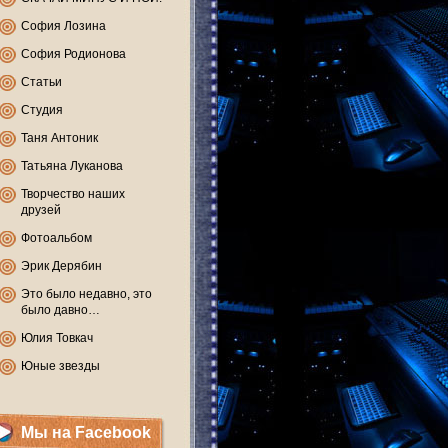
София Лозина
София Родионова
Статьи
Студия
Таня Антоник
Татьяна Луканова
Творчество наших
друзей
Фотоальбом
Эрик Дерябин
Это было недавно, это
было давно…
Юлия Товкач
Юные звезды
Мы на Facebook