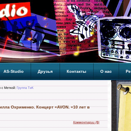
AS-Studio
Друзья
Контакты
О нас
Ре
ОП
 с Меткой:
Группа ТиК
илла Охрименко. Концерт «AVON. «10 лет в
Комментарии
(
0
)