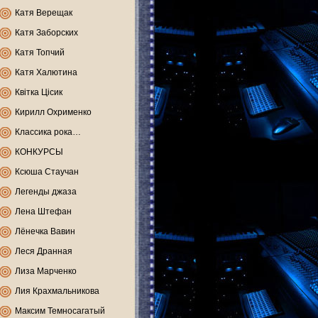
Катя Верещак
Катя Заборских
Катя Топчий
Катя Халютина
Квітка Цісик
Кирилл Охрименко
Классика рока…
КОНКУРСЫ
Ксюша Стаучан
Легенды джаза
Лена Штефан
Лёнечка Вавин
Леся Дранная
Лиза Марченко
Лия Крахмальникова
Максим Темносагатый