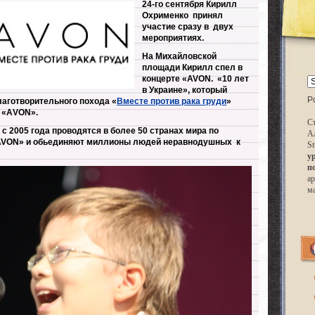
24-го сентября Кирилл
Охрименко принял
участие сразу в двух
мероприятиях.
На Михайловской
площади Кирилл спел в
концерте «AVON. «10 лет
в Украине», который
P
лаготворительного похода «
Вместе против рака груди
»
 «АVON».
Ст
 2005 года проводятся в более 50 странах мира по
А
AVON» и обьединяют миллионы людей неравнодушных к
St
у
п
ар
м