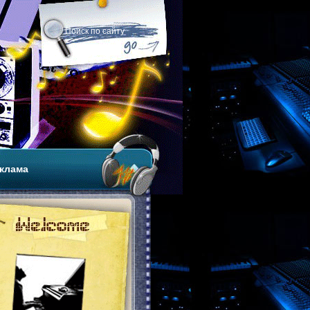
клама