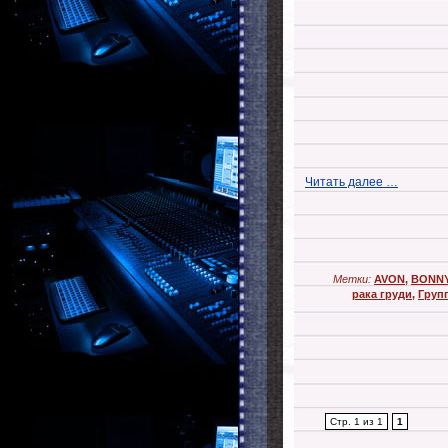
Читать далее …
Метки:
AVON
,
BONN
рака груди
,
Груп
Стр. 1 из 1
1