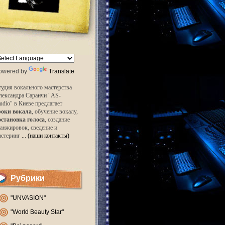
owered by
Translate
удия вокального мастерства
лександра Саранчи "AS-
udio" в Киеве предлагает
роки вокала
, обучение вокалу,
остановка голоса
, создание
анжировок, сведение и
астеринг
... (наши контакты)
Рубрики
"UNVASION"
"World Beauty Star"