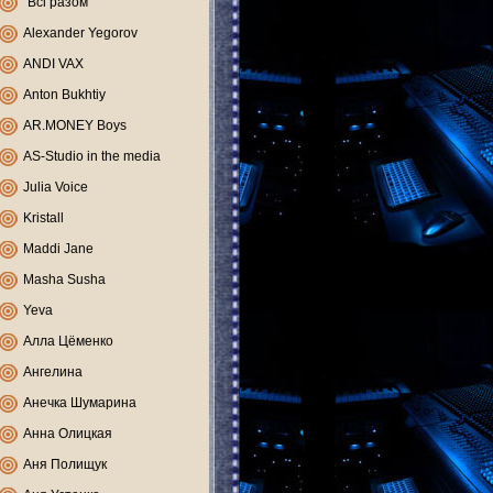
"Всі разом"
Alexander Yegorov
ANDI VAX
Anton Bukhtiy
AR.MONEY Boys
AS-Studio in the media
Julia Voice
Kristall
Maddi Jane
Masha Susha
Yeva
Алла Цёменко
Ангелина
Анечка Шумарина
Анна Олицкая
Аня Полищук