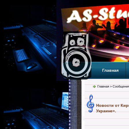
Главная
Теги
Т
Главная
> Сообщения
Новости от Кир
Украине».