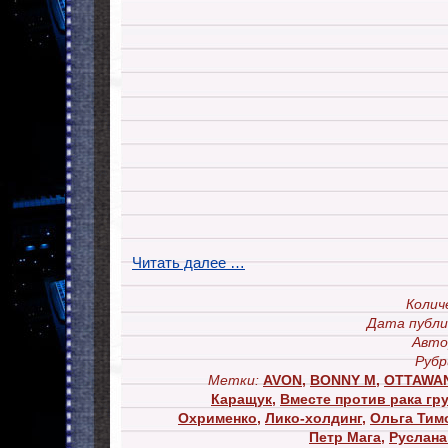
Читать далее …
Колич
Дата публи
Авто
Рубр
Метки:
AVON
,
BONNY M
,
OTTAWA
Каращук
,
Вместе против рака гр
Охрименко
,
Лико-холдинг
,
Ольга Тим
Петр Мага
,
Руслана