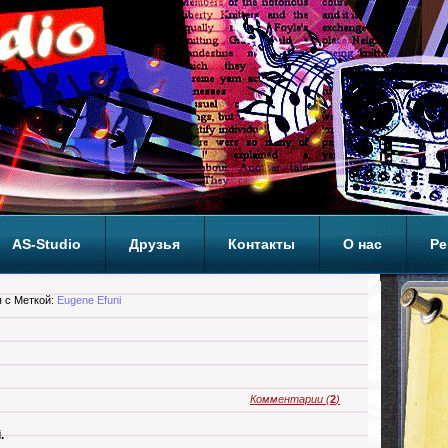
AS-Studio
Друзья
Контакты
О нас
Ре
ОП
 с Меткой:
Eugene Efuni
Комментарии
(
2
)
.