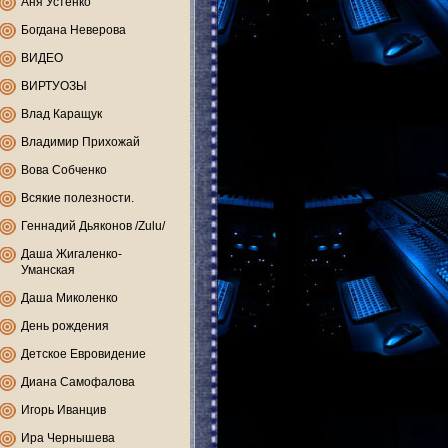
Аня Устенко
Богдана Неверова
ВИДЕО
ВИРТУОЗЫ
Влад Каращук
Владимир Прихожай
Вова Собченко
Всякие полезности.
Геннадий Дьяконов /Zulu/
Даша Жигаленко-
Уманская
Даша Миколенко
День рождения
Детское Евровидение
Диана Самофалова
Игорь Иванцив
Ира Чернышева