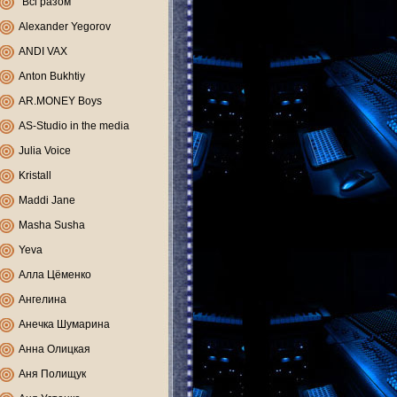
"Всі разом"
Alexander Yegorov
ANDI VAX
Anton Bukhtiy
AR.MONEY Boys
AS-Studio in the media
Julia Voice
Kristall
Maddi Jane
Masha Susha
Yeva
Алла Цёменко
Ангелина
Анечка Шумарина
Анна Олицкая
Аня Полищук