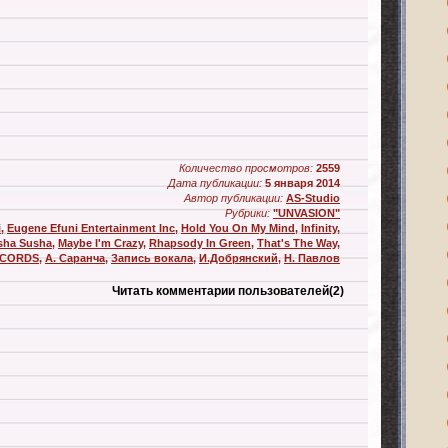
Количество просмотров:
2559
Дата публикации:
5 января 2014
Автор публикации:
AS-Studio
Рубрики:
"UNVASION"
i
,
Eugene Efuni Entertainment Inc
,
Hold You On My Mind
,
Infinity
,
sha Susha
,
Maybe I'm Crazy
,
Rhapsody In Green
,
That's The Way
,
ECORDS
,
А. Саранча
,
Запись вокала
,
И.Добрянский
,
Н. Павлов
Читать комментарии пользователей
(2)