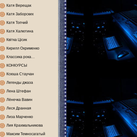
Катя Верещак
Катя Заборских
Катя Топчий
Катя Халютина
Квітка Цісик
Кирилл Охрименко
Классика рока…
КОНКУРСЫ
Ксюша Стаучан
Легенды джаза
Лена Штефан
Лёнечка Вавин
Леся Дранная
Лиза Марченко
Лия Крахмальникова
Максим Темносагатый