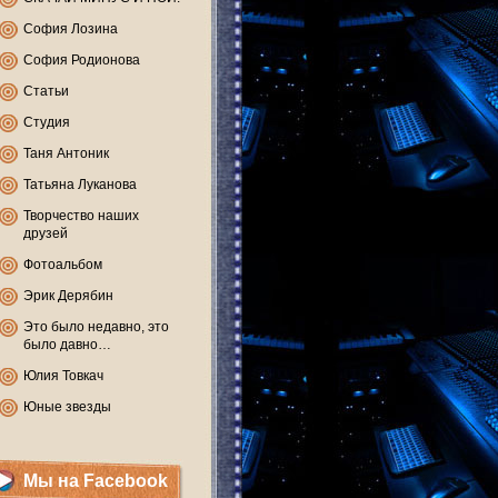
София Лозина
София Родионова
Статьи
Студия
Таня Антоник
Татьяна Луканова
Творчество наших
друзей
Фотоальбом
Эрик Дерябин
Это было недавно, это
было давно…
Юлия Товкач
Юные звезды
Мы на Facebook