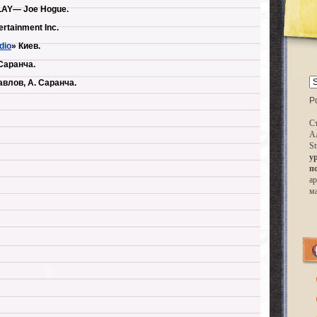
LAY
— Joe Hogue.
rtainment Inc.
dio
» Киев.
Саранча.
влов, А. Саранча.
P
Ст
А
St
у
п
ар
м