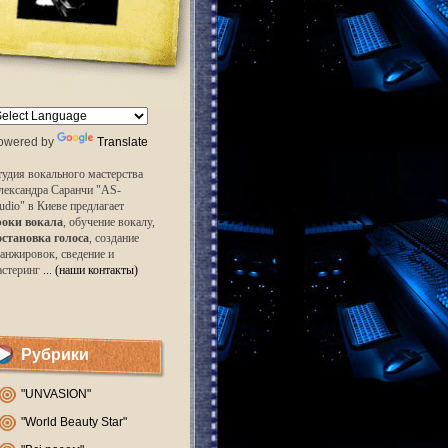
owered by
Translate
удия вокального мастерства
лександра Саранчи "AS-
udio" в Киеве предлагает
роки вокала
, обучение вокалу,
остановка голоса
, создание
анжировок, сведение и
астеринг
... (наши контакты)
Рубрики
"UNVASION"
"World Beauty Star"