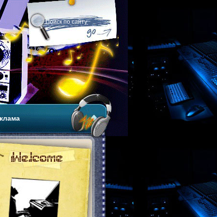
клама