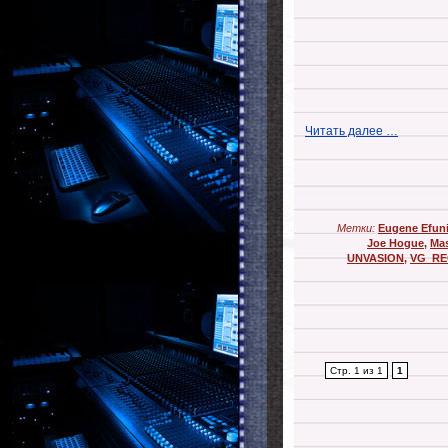
Читать далее …
Метки:
Eugene Efun
Joe Hogue
,
Ma
UNVASION
,
VG_R
Стр. 1 из 1
1