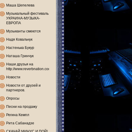
Маша Шепелева
Музыкальный фестиваль
УКРАИНА-МУЗЫКА-
ЕВРОПА
Музыканты смеются
Надя Ковальчук
Настенька Букур
Наташа Гринчук
Наши друзья на
http://www.reverbnation.com
Новости
Новости от друзей и
партнеров.
Опросы
Песни на продажу
Регина Кемпл
Рита Сабанадзе
СКАЧАЙ МИНУС И ПОЙ!