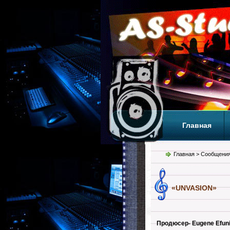
Главная
Теги
Т
Главная
> Сообщения
«UNVASION»
Продюсер- Eugene Efuni