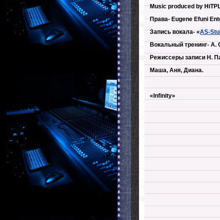
Music produced by HiTP
Права- Eugene Efuni Ente
Запись вокала- «
AS-Stu
Вокальный тренинг- А. 
Режиссеры записи Н. Па
Маша, Аня, Диана.
«Infinity»