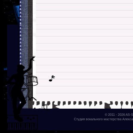
© 2011 - 2026
AS-S
Студия вокального мастерства Алекса