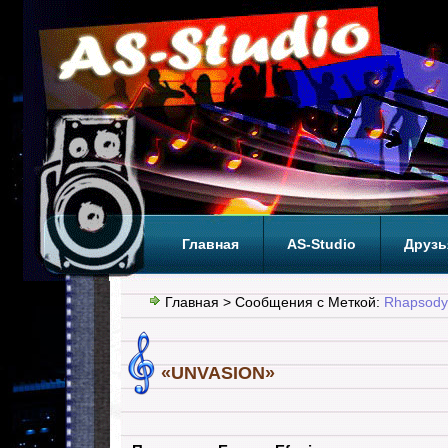
Главная
AS-Studio
Друзь
Теги
ТОП
Главная
> Сообщения с Меткой:
Rhapsody
«UNVASION»