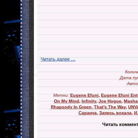
Читать далее …
Колич
Дата пу
Авто
Метки:
Eugene Efuni
,
Eugene Efuni Ent
On My Mind
,
Infinity
,
Joe Hogue
,
Masha
Rhapsody In Green
,
That's The Way
,
UNV
Саранча
,
Запись вокала
,
И
Читать коммен