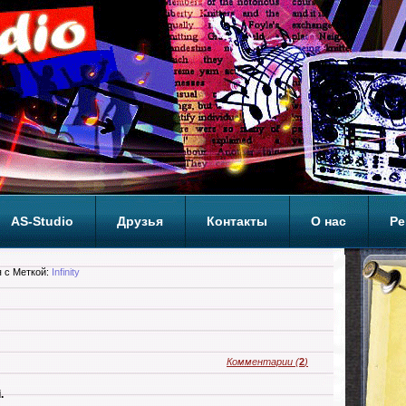
AS-Studio
Друзья
Контакты
О нас
Ре
ОП
 с Меткой:
Infinity
Комментарии
(
2
)
.