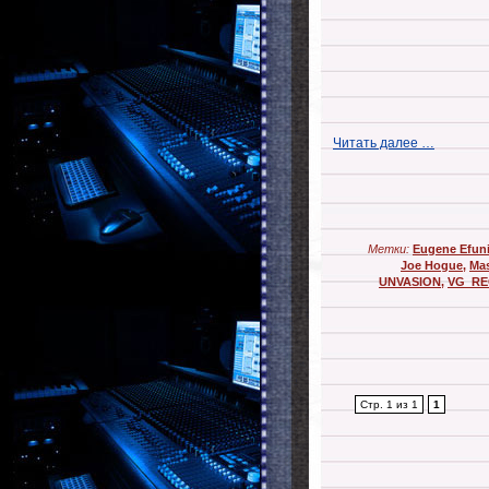
Читать далее …
Метки:
Eugene Efun
Joe Hogue
,
Ma
UNVASION
,
VG_R
Стр. 1 из 1
1