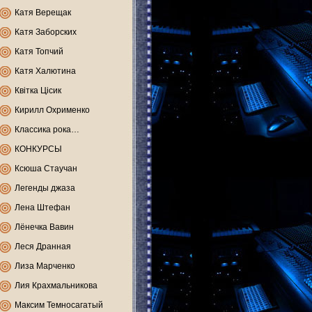
Катя Верещак
Катя Заборских
Катя Топчий
Катя Халютина
Квітка Цісик
Кирилл Охрименко
Классика рока…
КОНКУРСЫ
Ксюша Стаучан
Легенды джаза
Лена Штефан
Лёнечка Вавин
Леся Дранная
Лиза Марченко
Лия Крахмальникова
Максим Темносагатый