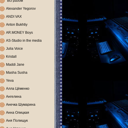
"Всі разом"
Alexander Yegorov
ANDI VAX
Anton Bukhtiy
AR.MONEY Boys
AS-Studio in the media
Julia Voice
Kristall
Maddi Jane
Masha Susha
Yeva
Алла Цёменко
Ангелина
Анечка Шумарина
Анна Олицкая
Аня Полищук