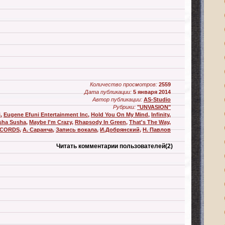
Количество просмотров:
2559
Дата публикации:
5 января 2014
Автор публикации:
AS-Studio
Рубрики:
"UNVASION"
i
,
Eugene Efuni Entertainment Inc
,
Hold You On My Mind
,
Infinity
,
sha Susha
,
Maybe I'm Crazy
,
Rhapsody In Green
,
That's The Way
,
ECORDS
,
А. Саранча
,
Запись вокала
,
И.Добрянский
,
Н. Павлов
Читать комментарии пользователей
(2)