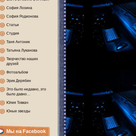
София Лозина
София Родионова
Статьи
Студия
Таня Антоник
Татьяна Луканова
Творчество наших
друзей
Фотоальбом
Эрик Дерябин
Это было недавно, это
было давно…
Юлия Товкач
Юные звезды
Мы на Facebook