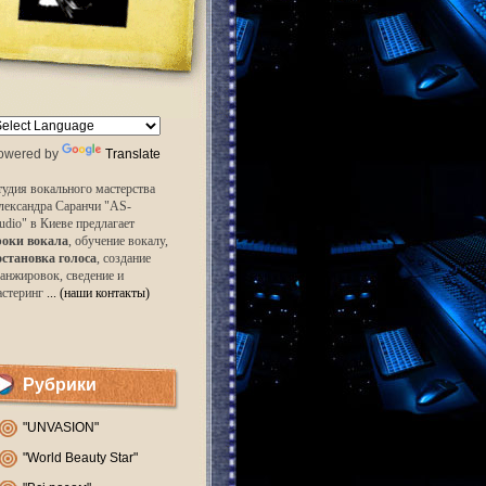
owered by
Translate
удия вокального мастерства
лександра Саранчи "AS-
udio" в Киеве предлагает
роки вокала
, обучение вокалу,
остановка голоса
, создание
анжировок, сведение и
астеринг
... (наши контакты)
Рубрики
"UNVASION"
"World Beauty Star"