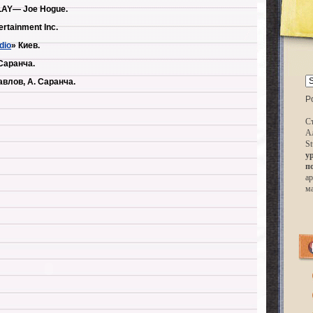
LAY
— Joe Hogue.
rtainment Inc.
dio
» Киев.
Саранча.
влов, А. Саранча.
P
Ст
А
St
у
п
ар
м