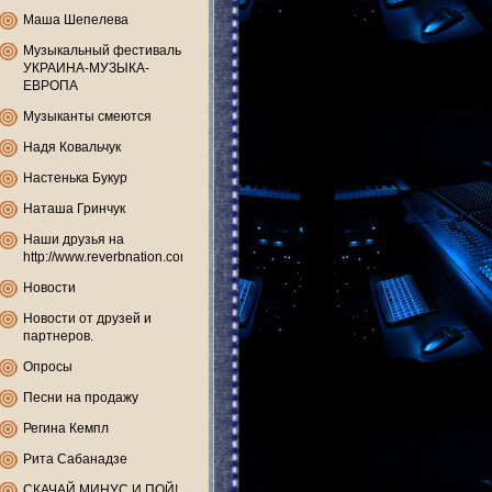
Маша Шепелева
Музыкальный фестиваль
УКРАИНА-МУЗЫКА-
ЕВРОПА
Музыканты смеются
Надя Ковальчук
Настенька Букур
Наташа Гринчук
Наши друзья на
http://www.reverbnation.com
Новости
Новости от друзей и
партнеров.
Опросы
Песни на продажу
Регина Кемпл
Рита Сабанадзе
СКАЧАЙ МИНУС И ПОЙ!