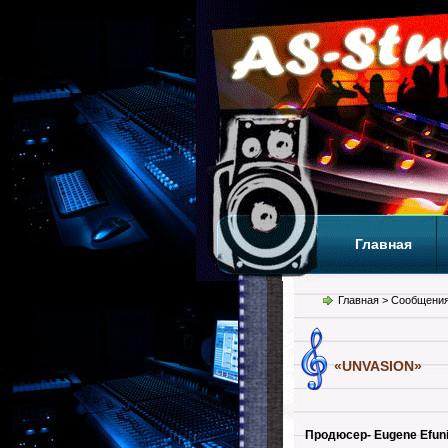
Главная
Теги
Т
Главная
> Сообщения
«UNVASION»
Продюсер- Eugene Efuni