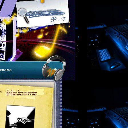
клама