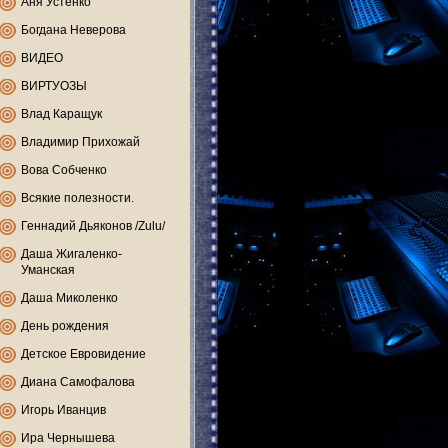
Аня Устенко
Богдана Неверова
ВИДЕО
ВИРТУОЗЫ
Влад Каращук
Владимир Прихожай
Вова Собченко
Всякие полезности.
Геннадий Дьяконов /Zulu/
Даша Жигаленко-
Уманская
Даша Миколенко
День рождения
Детское Евровидение
Диана Самофалова
Игорь Иванцив
Ира Чернышева